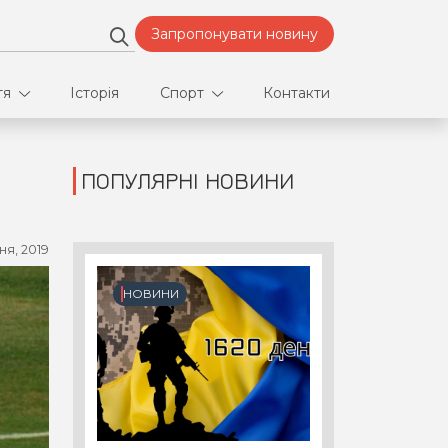
Запропонувати новину
тя
Історія
Спорт
Контакти
ПОПУЛЯРНІ НОВИНИ
део
Футбол
нфлікти
ня, 2019
ртнери
НОВИНИ
орт