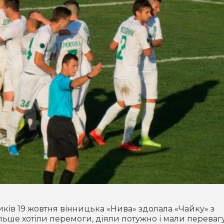
иків 19 жовтня вінницька «Нива» здолала «Чайку» з
льше хотіли перемоги, діяли потужно і мали перевагу