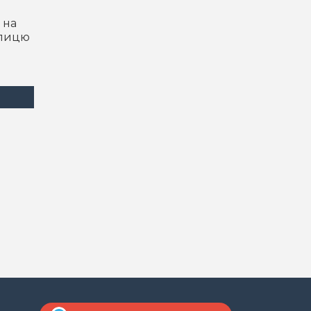
 на
блицю