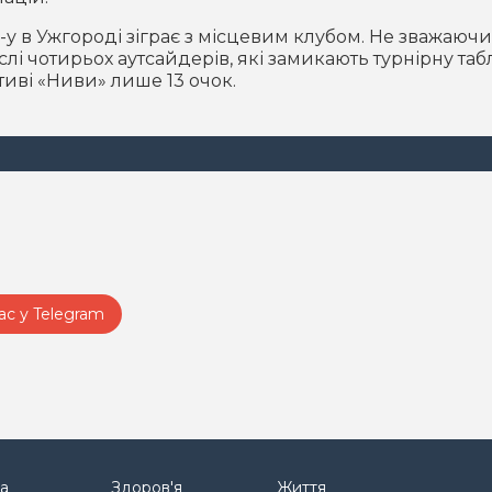
-у в Ужгороді зіграє з місцевим клубом. Не зважаючи
лі чотирьох аутсайдерів, які замикають турнірну та
ктиві «Ниви» лише 13 очок.
ас у Telegram
а
Здоров'я
Життя