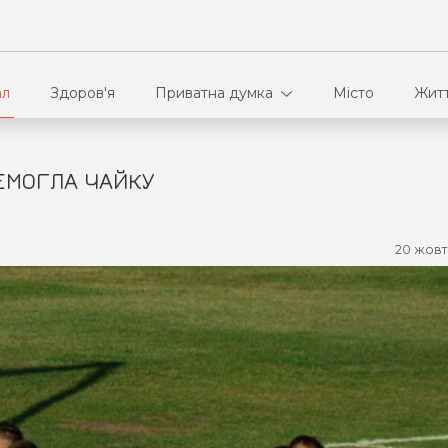
ал
Здоров'я
Приватна думка
Місто
Жит
ЕМОГЛА ЧАЙКУ
В кулуарах
Ві
Ко
20 жовт
Па
Сп