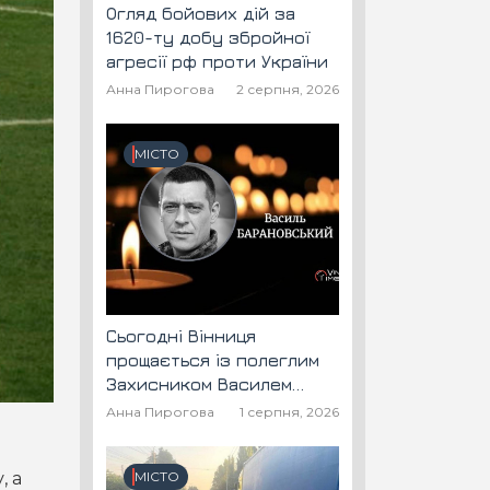
Огляд бойових дій за
1620-ту добу збройної
агресії рф проти України
Анна Пирогова
2 серпня, 2026
МІСТО
Сьогодні Вінниця
прощається із полеглим
Захисником Василем
Барановським "Шторм"
Анна Пирогова
1 серпня, 2026
, а
МІСТО