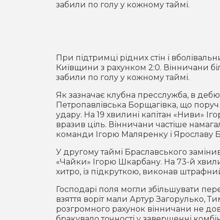
забили по голу у кожному таймі.
При підтримці рідних стін і вболівальн
Київщини з рахунком 2:0. Вінничани бі
забили по голу у кожному таймі.
Як зазначає клубна пресслужба, в дебют
Петропавлівська Борщагівка, що поруч 
удару. На 19 хвилині капітан «Ниви» І
вразив ціль. Вінничани частіше нама
команди Ігорю Маляренку і Ярославу Б
У другому таймі Браславського замінив
«Чайки» Ігорю Шкарбану. На 73-й хвил
хитро, із підкруткою, виконав штрафний,
Господарі поля могли збільшувати пере
взяття воріт мали Артур Загорулько, Т
розгромного рахунок вінничани не дове
бракувало точності у завершенні комбі