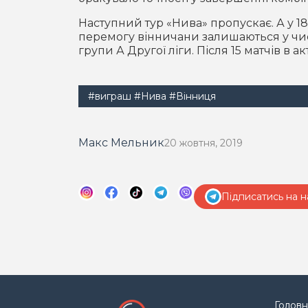
Наступний тур «Нива» пропускає. А у 18
перемогу вінничани залишаються у чис
групи А Другої ліги. Після 15 матчів в а
#виграш
#Нива
#Вінниця
Макс Мельник
20 жовтня, 2019
Підписатись на н
Головн