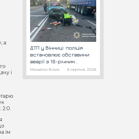
, а
ДТП у Вінниці: поліція
встановлює обставини
аварії з 18-річним
ого
скутеристом
Михайло Білик
6 серпня, 2026
ачу і
м
отарю
ук
 2:0.
я
до
а їм