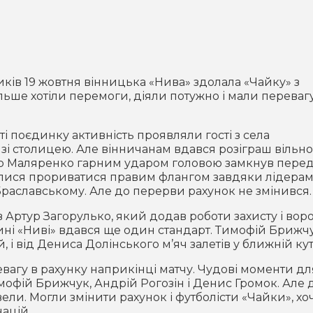
иків 19 жовтня вінницька «Нива» здолала «Чайку» з
льше хотіли перемоги, діяли потужно і мали перевагу
і поєдинку активність проявляли гості з села
зі столицею. Але вінничанам вдався розіграш вільн
гор Маляренко гарним ударом головою замкнув перед
галися прориватися правим флангом завдяки лідера
раславському. Але до перерви рахунок не змінився.
 Артур Загорулько, який додав роботи захисту і вор
ині «Ниві» вдався ще один стандарт. Тимофій Брижч
 і від Дениса Долінського м’яч залетів у ближній кут.
вагу в рахунку наприкінці матчу. Чудові моменти дл
имофій Брижчук, Андрій Рогозін і Денис Громок. Але 
ли. Могли змінити рахунок і футболісти «Чайки», хоч
націй.