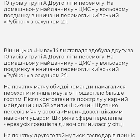
10 турів у групі А Другої ліги перемогу. На
Місто
В кулуарах
домашньому майданчику – ЦМС – у вольовому
поєдинку вінничани перемогли київський
Життя
«Рубікон» з рахунком 2:1.
Історія
Відео
Спорт
Конфлікти
Вінницька «Нива» 14 листопада здобула другу за
10 турів у групі А Другої ліги перемогу. На
домашньому майданчику – ЦМС – у вольовому
Контакти
Партнери
Футбол
поєдинку вінничани перемогли київський
«Рубікон» з рахунком 2:1.
Спорт
Підписатись на нас у Telegram
На початку матчу обидві команди намагалися
перехопити ініціативу, а от пощастило більше
гостям. Після контратаки та прострілу у карний
майданчик на 38 хвилині киянин Шутенко
перевів м’яч у ворота «Ниви» доволі цікавим
навісним ударом. Шкіряна сфера перелетіла
через усіх гравців та дивом опинилася у сітці.
На початку другого тайму тиск господарів приніс