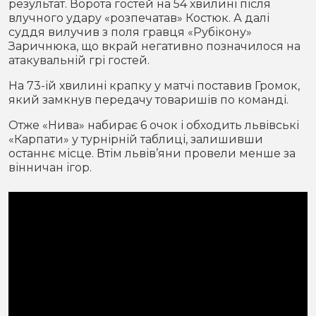
результат. Ворота гостей на 54 хвилині після
влучного удару «розпечатав» Костюк. А далі
суддя вилучив з поля гравця «Рубікону»
Заричнюка, що вкрай негативно позначилося на
атакувальній грі гостей.
На 73-ій хвилині крапку у матчі поставив Громок,
який замкнув передачу товаришів по команді.
Отже «Нива» набирає 6 очок і обходить львівські
«Карпати» у турнірній таблиці, залишивши
останнє місце. Втім львів’яни провели менше за
вінничан ігор.