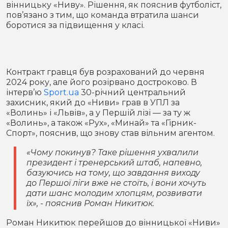
вінницьку «Ниву». Рішення, як пояснив футболіст,
Місто
В кулуарах
пов’язано з тим, що команда втратила шанси
боротися за підвищення у класі.
Життя
Історія
Відео
Контракт гравця був розрахований до червня
Спорт
Конфлікти
2024 року, але його розірвано достроково. В
інтерв’ю
Sport.ua
30-річний центральний
захисник, який до «Ниви» грав в УПЛ за
Контакти
Партнери
Футбол
«Волинь» і «Львів», а у Першій лізі — за ту ж
«Волинь», а також «Рух», «Минай» та «Гірник-
Спорт
Спорт», пояснив, що знову став вільним агентом.
Підписатись на нас у Telegram
«Чому покинув? Таке рішення ухвалили
президент і тренерський штаб, напевно,
базуючись на тому, що завдання виходу
до Першої ліги вже не стоїть, і вони хочуть
дати шанс молодим хлопцям, розвивати
їх», - пояснив Роман Никитюк.
Роман Никитюк перейшов до вінницької «Ниви»