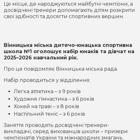
Місто
В кулуарах
Це місце, де народжуються майбутні чемпіони, а
досвідчені тренери допомагають дітям розкрити
свої здібності та досягти спортивних вершин.
Життя
Історія
Відео
Вінницька міська дитячо-юнацька спортивна
Спорт
Конфлікти
школа №1 оголошує набір юнаків та дівчат на
2025–2026 навчальний рік.
Контакти
Партнери
Футбол
Про це повідомляє Вінницька міська рада.
Набір проводиться у відділення:
Спорт
Підписатись на нас у Telegram
Легка атлетика – з 9 років
Художня гімнастика – з 6 років
Хокей на траві – з 8 років
Настільний теніс – з 6 років
Заняття проводять досвідчені тренери-
викладачі, серед вихованців школи – призери
чемпіонатів України та міжнародних змагань.