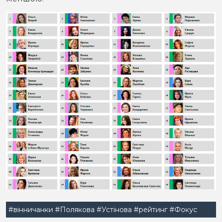
#вінничанки
#Полякова
#Устінова
#рейтинг
#Фокус