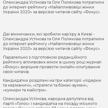
Олександра Устінова та Оля Полякова потрапили
Місто
В кулуарах
до інтернет-рейтингу «Найвпливовіші жінки
України 2020» за версією читачів сайту «Фокус».
Життя
Історія
Відео
Дві вінничанки, які зробили кар‘єру в Києві -
Спорт
Конфлікти
Олександра Устінова та Оля Полякова потрапили
до інтернет-рейтингу «Найвпливовіші жінки
України 2020» за версією читачів сайту «Фокус».
Контакти
Партнери
Футбол
Паралельно з підготовкою редакційного
рейтингу впливових жінок в цьому році журнал
Спорт
Підписатись на нас у Telegram
«Фокус» вирішив провести онлайн-опитування
своїх читачів.
Кандидатки розділені на три категорії: «лідерки
та керманичі», «стратеги та бізнес-вумен»,
«кумири та майстри».
Олександра Устінова, народна депутатка від
партії «Голос» і кандидатка на посаду міського