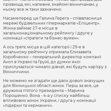
прізвища, які, напевне, знайомі вінничанам, у
ньому все ж таки зазначено.
Насамеперед це Галина Герега – співвласниця
мережі будівельних гіпермаркетів «Епіцентр».
Жінка займає 27-е місце в
загальнонаціональному рейтингу і друге у
номінації «стратеги та бізнес-вумен».
А ось третє місце в цій категорії і 29-е в
загальному рейтингу отримала Єлизавета
Коробченко – генеральний директор компанії
Avon в Україні та Грузії, до думки якої
прислухається чимало дівчат, які будуть кар‘єру з
Вінниччини.
Не можемо не згадати ще двох доволі значущих
для Вінницької області жінок. Перш за все, це
дружина п'ятого президента – Марина
Порошенко. Вона - 4-а у списку найбільш
впливових жінок України, і друга у номінації
«лідерки та керманичі».