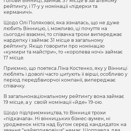
голови Вінниці, займає 37 місце в загальному
рейтингу, і 17-у у номінації «лідерки та
керманичі».
Щодо Олі Полякової, яка зізналась, що не дуже
любить Вінницю, і, можливо, ці почуття на
сьогодні взаємні, то співачка трохи випереджає
нардепку і займає 31 місце в загальному
рейтингу. Якщо говорити про номінацію
«кумири та майстри», то «королева ночі» займає
17 місце.
Приємно, що поетеса Ліна Костенко, яку у Вінниці
люблять і доволі часто цитують її вірші, особливо у
період передбвиорчої компанії, випереджає
співачку.
В загальнонаціональному рейтингу вона займає
19 місце, а у своїй номінації «йде» 19-ою.
Щодо підприємництва, то Вінниця трохи
«підкачала». Ні вінницьких бізнес-вумен, ні
уродженок міста над Бугом серед кандидаток на
звання "найвпливовіша" немає. Щоправда, два