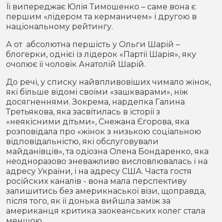
Її випереджає Юлія Тимошенко – саме вона є
першим «лідером та керманичем» і другою в
національному рейтингу.
А от абсолютна першість у Ольги Шарій –
блогерки, однієї із лідерок «Партії Шарія», яку
очолює її чоловік Анатолій Шарій.
До речі, у списку найвпливовіших чимало жінок,
які більше відомі своїми «зашкварами», ніж
досягненнями. Зокрема, нардепка Галина
Третьякова, яка засвітилась в історії з
«неякісними дітьми», Снежана Єгорова, яка
розповідала про «жінок з низькою соціальною
відповідальністю, які обслуговували
майданівців», та одіозна Олена Бондаренко, яка
неодноразово зневажливо висловлювалась і на
адресу України, і на адресу США. Часта гостя
російских каналів - вона мала перспективу
залишитись без америкнаської візи, щоправда,
після того, як її донька вийшла заміж за
американця критика заокеанських колег стала
меншою.