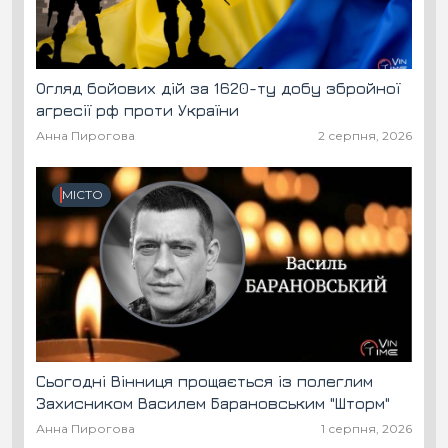
Огляд бойових дій за 1620-ту добу збройної
агресії рф проти України
Анна Пирогова
2 серпня, 2026
МІСТО
Сьогодні Вінниця прощається із полеглим
Захисником Василем Барановським "Шторм"
Анна Пирогова
1 серпня, 2026