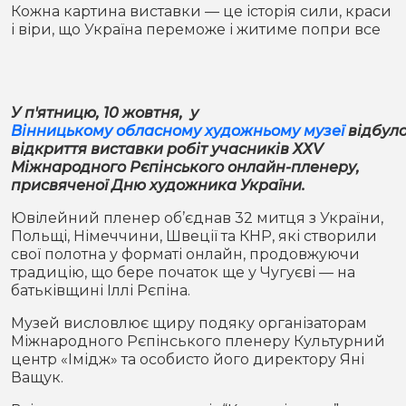
Місто
В кулуарах
Кожна картина виставки — це історія сили, краси
і віри, що Україна переможе і житиме попри все
Життя
Історія
Відео
У п'ятницю, 10 жовтня, у
Вінницькому обласному художньому музеї
відбул
Спорт
Конфлікти
відкриття виставки робіт учасників ХХV
Міжнародного Рєпінського онлайн-пленеру,
присвяченої Дню художника України.
Контакти
Партнери
Футбол
Ювілейний пленер об’єднав 32 митця з України,
Спорт
Польщі, Німеччини, Швеції та КНР, які створили
Підписатись на нас у Telegram
свої полотна у форматі онлайн, продовжуючи
традицію, що бере початок ще у Чугуєві — на
батьківщині Іллі Рєпіна.
Музей висловлює щиру подяку організаторам
Міжнародного Рєпінського пленеру Культурний
центр «Імідж» та особисто його директору Яні
Ващук.