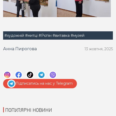
#художній
#митці
#Рєпін
#витавка
#музей
Анна Пирогова
13 жовтня, 2025
Підписатись на нас у Telegram
ПОПУЛЯРНІ НОВИНИ