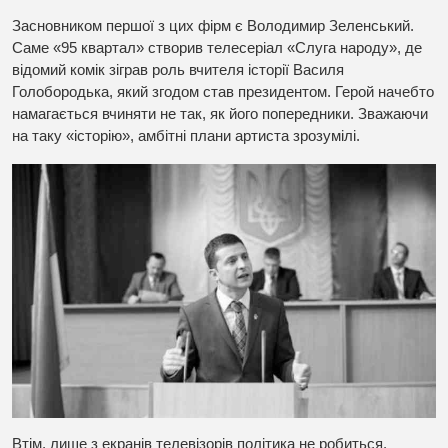
Засновником першої з цих фірм є Володимир Зеленський.
Саме «95 квартал» створив телесеріал «Слуга народу», де
відомий комік зіграв роль вчителя історії Василя
Голобородька, який згодом став президентом. Герой начебто
намагається вчиняти не так, як його попередники. Зважаючи
на таку «історію», амбітні плани артиста зрозумілі.
Втім, лише з екранів телевізорів політика не робиться.