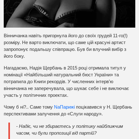
Вінничанка навіть пригорнула його до своїх грудей 11-го(!)
розміру. Не варто виключати, що саме цій красуні артист
запропонує подальшу співпрацю. Був би влучний вибір з
його боку.
Нагадаємо, Надія Щербань в 2015 році отримала титул у
номінації «Найбільший натуральний бюст України» та
потрапила до Книги рекордів. У численних інтерв’ю
вінничанка не заперечувала, що шукає себе і не виключає
участь у політичних проектах.
Чому б ні?.. Саме тому
Na
Парижі
поцікавився у Н. Щербань
перспективами залучення до «Слуги народу».
- Надіє, чи не збираєтесь у політику найближчим
часом, чи були пропозиції від партій?