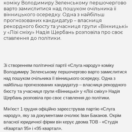
коміку Володимиру Зеленському першочергово
Місто
В кулуарах
варто замислитися над пошуком очільника її
вінницького осередку. Одна з найбільш
Життя
прогнозованих кандидатур – власниця
рекордного бюсту та учасниця групи «Вінницькі»
у «Лізі сміху» Надія Щербань розповіла про своє
Історія
Відео
ставлення до політики.
Спорт
Конфлікти
Контакти
Партнери
Футбол
Зі створенням політичної партії «Слуга народу» коміку
Володимиру Зеленському першочергово варто замислитися
Спорт
над пошуком очільника її вінницького осередку. Одна з
Підписатись на нас у Telegram
найбільш прогнозованих кандидатур – власниця рекордного
бюсту та учасниця групи «Вінницькі» у «Лізі сміху» Надія
Щербань розповіла про своє ставлення до політики.
Мін’юст 1 грудня офіційно зареєстрував партію «Слуга
народу», яку за документами очолює Іван Баканов. Окрім
власної юридичної фірми він керує двома ТОВ - «Студія
«Квартал 95» і «95 квартал».