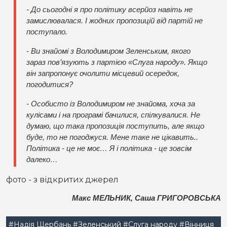
- До сьогодні я про політику всерйоз навіть не
замислювалася. І жодних пропозицій від партій не
поступало.
- Ви знайомі з Володимиром Зеленським, якого
зараз пов’язують з партією «Слуга народу». Якщо
він запропонує очолити місцевий осередок,
погодитися?
- Особисто із Володимиром не знайома, хоча за
кулісами і на програмі бачилися, спілкувалися. Не
думаю, що така пропозиція поступить, але якщо
буде, то не погоджуся. Мене таке не цікавить..
Політика - це не моє… Я і політика - це зовсім
далеко…
фото - з відкритих джерел
Макс МЕЛЬНИК, Саша ГРИГОРОВСЬКА
#Надія Щербань
#Зеленський
#Слуга народу
#Вінниця