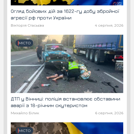
Огляд бойових дій за 1622-гу добу збройної
агресії рф проти України
Вікторія Стасьєва
4 серпня, 2026
МІСТО
ДТП у Вінниці: поліція встановлює обставини
аварії з 18-річним скутеристом
Михайло Білик
6 серпня, 2026
МІСТО