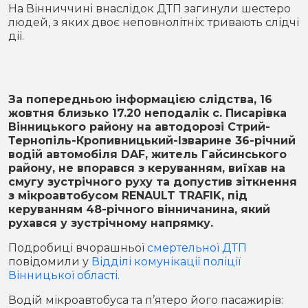
Місто
В кулуарах
На Вінниччині внаслідок ДТП загинули шестеро
людей, з яких двоє неповнолітніх: тривають слідчі
дії.
Життя
Історія
Відео
За попередньою інформацією слідства, 16
Спорт
Конфлікти
жовтня близько 17.20 неподалік с. Писарівка
Вінницького району на автодорозі Стрий-
Тернопіль-Кропивницький-Ізварине 36-річний
Контакти
Партнери
Футбол
водій автомобіля DAF, житель Гайсинського
району, не впорався з керуванням, виїхав на
Спорт
смугу зустрічного руху та допустив зіткнення
Підписатись на нас у Telegram
з мікроавтобусом RENAULT TRAFIK, під
керуванням 48-річного вінничанина, який
рухався у зустрічному напрямку.
Подробиці вчорашньої
смертельної ДТП
повідомили у
Відділі комунікації поліції
Вінницької області.
Водій мікроавтобуса та п’ятеро його пасажирів: