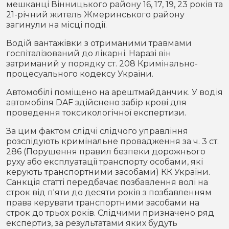
мешканці Вінницького району 16, 17, 19, 23 років та
21-річний житель Жмеринського району
загинули на місці події.
Водій вантажівки з отриманими травмами
госпіталізований до лікарні. Наразі він
затриманий у порядку ст. 208 Кримінально-
процесуального кодексу України.
Автомобілі поміщено на арештмайданчик. У водія
автомобіля DAF здійснено забір крові для
проведення токсикологічної експертизи.
За цим фактом слідчі слідчого управління
розслідують кримінальне провадження за ч. 3 ст.
286 (Порушення правил безпеки дорожнього
руху або експлуатації транспорту особами, які
керують транспортними засобами) КК України.
Санкція статті передбачає позбавлення волі на
строк від п'яти до десяти років з позбавленням
права керувати транспортними засобами на
строк до трьох років. Слідчими призначено ряд
експертиз, за результатами яких будуть