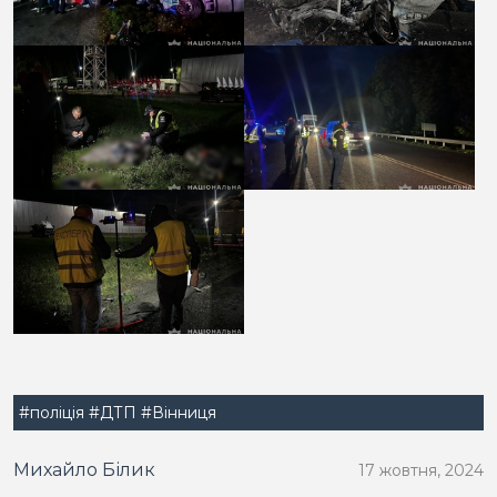
#поліція
#ДТП
#Вінниця
Михайло Білик
17 жовтня, 2024