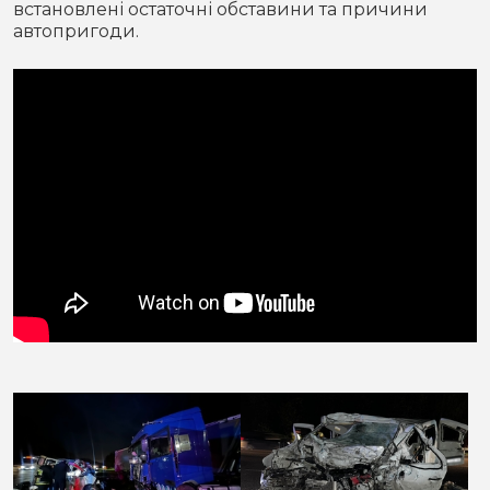
встановлені остаточні обставини та причини
автопригоди.