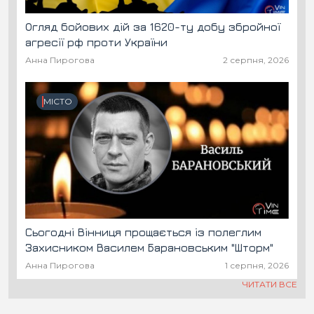
Огляд бойових дій за 1620-ту добу збройної
агресії рф проти України
Анна Пирогова
2 серпня, 2026
МІСТО
Сьогодні Вінниця прощається із полеглим
Захисником Василем Барановським "Шторм"
Анна Пирогова
1 серпня, 2026
ЧИТАТИ ВСЕ