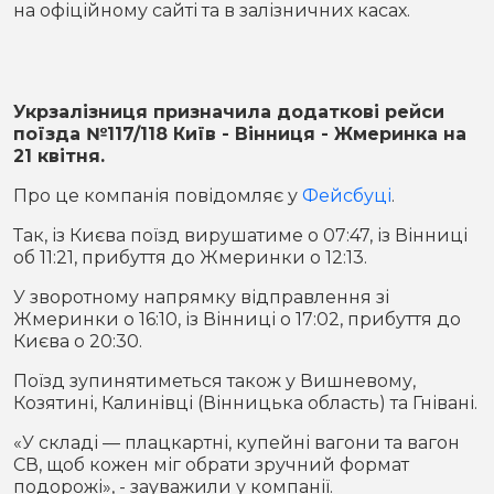
на офіційному сайті та в залізничних касах.
Місто
В кулуарах
Життя
Укрзалізниця призначила додаткові рейси
Історія
Відео
поїзда №117/118 Київ - Вінниця - Жмеринка на
21 квітня.
Спорт
Конфлікти
Про це компанія повідомляє у
Фейсбуці
.
Контакти
Партнери
Футбол
Так, із Києва поїзд вирушатиме о 07:47, із Вінниці
об 11:21, прибуття до Жмеринки о 12:13.
Спорт
У зворотному напрямку відправлення зі
Підписатись на нас у Telegram
Жмеринки о 16:10, із Вінниці о 17:02, прибуття до
Києва о 20:30.
Поїзд зупинятиметься також у Вишневому,
Козятині, Калинівці (Вінницька область) та Гнівані.
«У складі — плацкартні, купейні вагони та вагон
СВ, щоб кожен міг обрати зручний формат
подорожі», - зауважили у компанії.