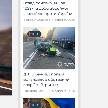
Огляд бойових дій за
1622-гу добу збройної
агресії рф проти України
Вікторія Стасьєва
4 серпня, 2026
МІСТО
ДТП у Вінниці: поліція
встановлює обставини
аварії з 18-річним
скутеристом
Михайло Білик
6 серпня, 2026
МІСТО