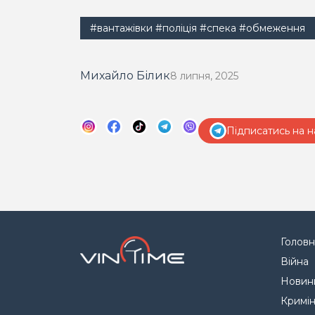
#вантажівки
#поліція
#спека
#обмеження
Михайло Білик
8 липня, 2025
Підписатись на н
Головн
Війна
Новин
Кримі