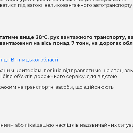
ватися під вагою великовантажного автотранспорту
атиме вище 28°С, рух вантажного транспорту, в
вантаження на вісь понад 7 тонн, на дорогах обл
іції Вінницької області
заним критеріям, поліція відправлятиме на спеціал
біля об'єктів дорожнього сервісу, для відстою
ежим на транспортні засоби, що здійснюють
ганням або ліквідацією наслідків надзвичайних ситуац