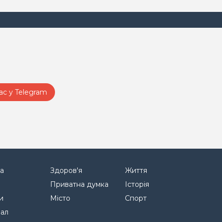
ас у Telegram
а
Здоров'я
Життя
Приватна думка
Історія
и
Місто
Спорт
нал