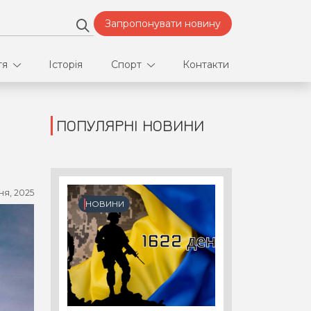
Запропонувати новину
тя
Історія
Спорт
Контакти
ПОПУЛЯРНІ НОВИНИ
део
Футбол
нфлікти
ня, 2025
ртнери
НОВИНИ
орт