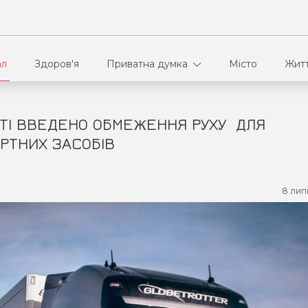
ал
Здоров'я
Приватна думка
Місто
Жит
СТІ ВВЕДЕНО ОБМЕЖЕННЯ РУХУ ДЛЯ
В кулуарах
Ві
РТНИХ ЗАСОБІВ
Ко
8 лип
Па
Сп