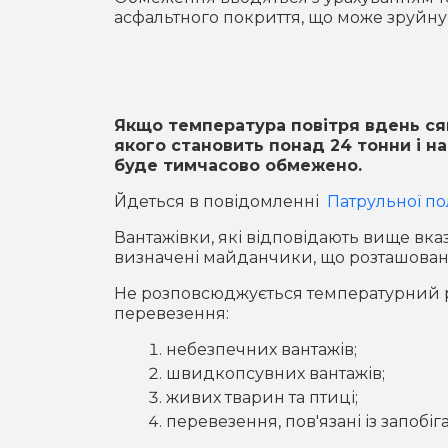
асфальтного покриття, що може зруйну
Якщо температура повітря вдень сяг
якого становить понад 24 тонни і на
буде тимчасово обмежено.
Йдеться в повідомленні
Патрульної пол
Вантажівки, які відповідають вище вка
визначені майданчики, що розташовані 
Не розповсюджується температурний р
перевезення:
небезпечних вантажів;
швидкопсувних вантажів;
живих тварин та птиці;
перевезення, пов'язані із запобі