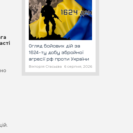
ага
асті
Огляд бойових дій за
1624-ту добу збройної
агресії рф проти України
Вікторія Стасьєва
6 серпня, 2026
ьно
ій.