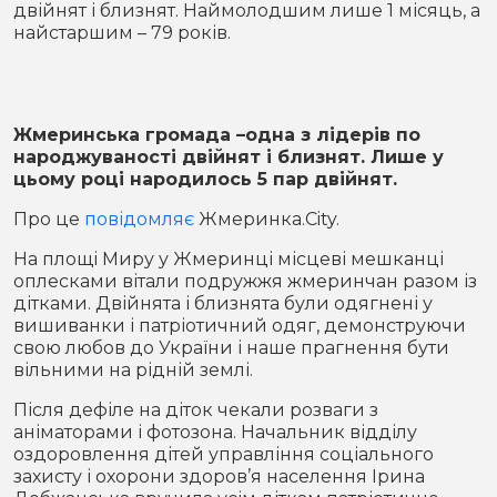
двійнят і близнят. Наймолодшим лише 1 місяць, а
Місто
В кулуарах
найстаршим – 79 років.
Життя
Історія
Відео
Жмеринська громада –одна з лідерів по
народжуваності двійнят і близнят. Лише у
Спорт
Конфлікти
цьому році народилось 5 пар двійнят.
Про це
повідомляє
Жмеринка.City.
Контакти
Партнери
Футбол
На площі Миру у Жмеринці місцеві мешканці
оплесками вітали подружжя жмеринчан разом із
Спорт
дітками. Двійнята і близнята були одягнені у
Підписатись на нас у Telegram
вишиванки і патріотичний одяг, демонструючи
свою любов до України і наше прагнення бути
вільними на рідній землі.
Після дефіле на діток чекали розваги з
аніматорами і фотозона. Начальник відділу
оздоровлення дітей управління соціального
захисту і охорони здоров’я населення Ірина