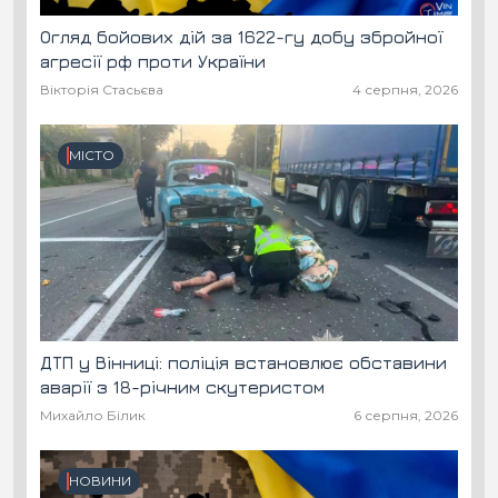
Огляд бойових дій за 1622-гу добу збройної
агресії рф проти України
Вікторія Стасьєва
4 серпня, 2026
МІСТО
ДТП у Вінниці: поліція встановлює обставини
аварії з 18-річним скутеристом
Михайло Білик
6 серпня, 2026
НОВИНИ