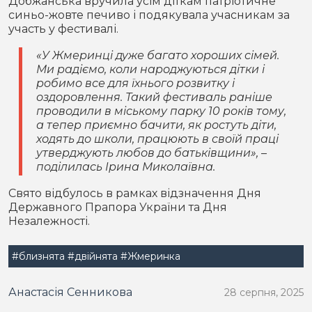
Добжанська вручила усім діткам патріотичне
синьо-жовте печиво і подякувала учасникам за
участь у фестивалі.
«У Жмеринці дуже багато хороших сімей.
Ми радіємо, коли народжуються дітки і
робимо все для їхнього розвитку і
оздоровлення. Такий фестиваль раніше
проводили в міському парку 10 років тому,
а тепер приємно бачити, як ростуть діти,
ходять до школи, працюють в своїй праці
утверджують любов до батьківщини», –
поділилась Ірина Миколаївна.
Свято відбулось в рамках відзначення Дня
Державного Прапора України та Дня
Незалежності.
#близнята
#двійнята
#Жмеринка
Анастасія Сенникова
28 серпня, 2025