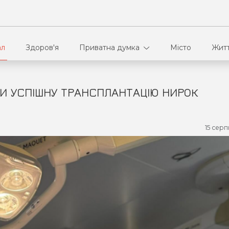
ал
Здоров'я
Приватна думка
Місто
Жит
ЛИ УСПІШНУ ТРАНСПЛАНТАЦІЮ НИРОК
В кулуарах
Ві
Ко
15 серп
Па
Сп