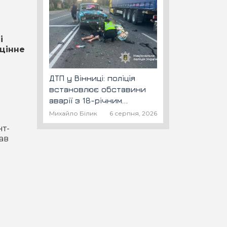
і
оцінне
ДТП у Вінниці: поліція
встановлює обставини
аварії з 18-річним
скутеристом
Михайло Білик
6 серпня, 2026
нт-
ав