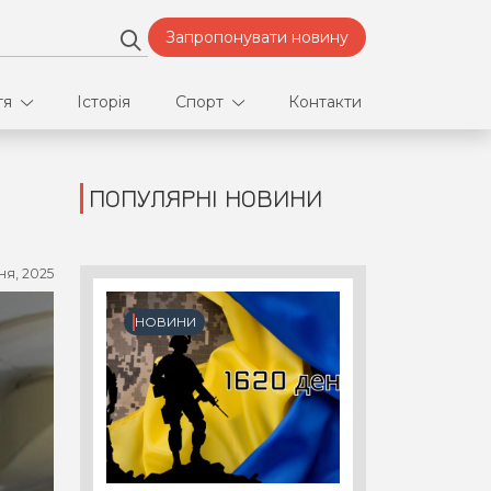
Запропонувати новину
тя
Історія
Спорт
Контакти
ПОПУЛЯРНІ НОВИНИ
део
Футбол
нфлікти
ня, 2025
ртнери
НОВИНИ
орт