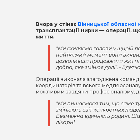
Вчора у стінах
Вінницької обласної кл
трансплантації нирки — операції, щ
життя.
"Ми схиляємо голови у щирій п
найтяжчий момент вони виявил
дозволивши продовжити життя 
добра, яке змінює долі", - йдеть
Операції виконала злагоджена команда 
координаторів та всього медперсоналу
можливим завдяки професіоналізму, дос
"Ми пишаємося тим, що саме тут,
змінюють світ конкретних людей 
Безмежна вдячність родині. Шан
лікарні.