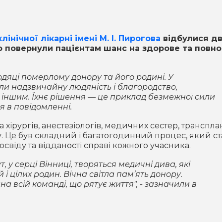
інічної лікарні імені М. І. Пирогова
відбулися дв
о повернули пацієнтам шанс на здорове та повн
одяці померлому донору та його родині. У
и надзвичайну людяність і благородство,
іншим. Їхнє рішення — це приклад безмежної сили
ся в повідомленні.
хірургів, анестезіологів, медичних сестер, транспла
. Це був складний і багатогодинний процес, який ст
віду та відданості справі кожного учасника.
 у серці Вінниці, творяться медичні дива, які
і цілих родин. Вічна світла пам’ять донору.
а всій команді, що рятує життя", - зазначили в