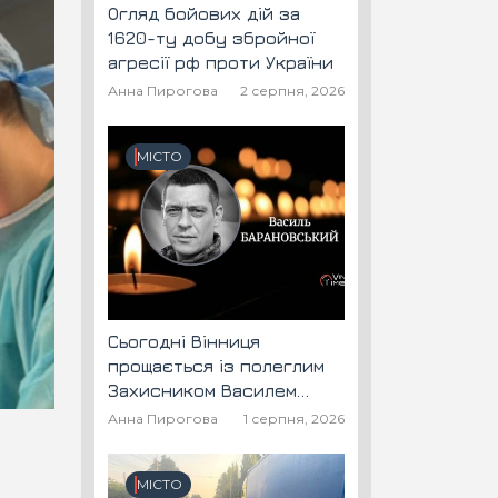
Огляд бойових дій за
1620-ту добу збройної
агресії рф проти України
Анна Пирогова
2 серпня, 2026
МІСТО
Сьогодні Вінниця
прощається із полеглим
Захисником Василем
Барановським "Шторм"
Анна Пирогова
1 серпня, 2026
МІСТО