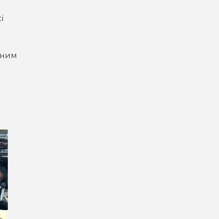
і
тним