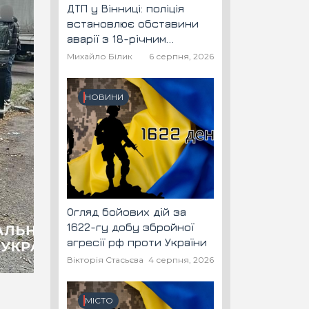
ДТП у Вінниці: поліція
встановлює обставини
аварії з 18-річним
скутеристом
Михайло Білик
6 серпня, 2026
НОВИНИ
Огляд бойових дій за
1622-гу добу збройної
агресії рф проти України
Вікторія Стасьєва
4 серпня, 2026
МІСТО