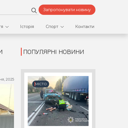
Запропонувати новину
тя
Історія
Спорт
Контакти
И
ПОПУЛЯРНІ НОВИНИ
део
Футбол
нфлікти
ня, 2025
ртнери
МІСТО
орт