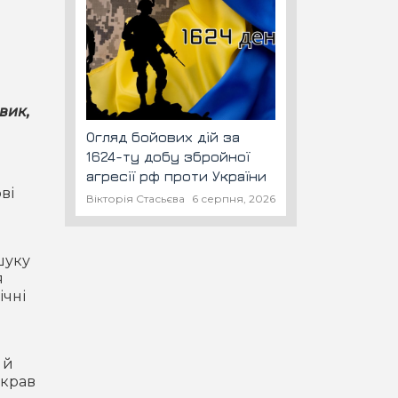
вик,
Огляд бойових дій за
1624-ту добу збройної
агресії рф проти України
ві
Вікторія Стасьєва
6 серпня, 2026
шуку
я
ічні
 й
икрав