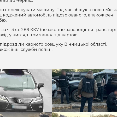
ревіз до Черкас.
ав переховувати машину. Під час обшуків поліцейськ
ошкоджений автомобіль підозрюваного, а також речі
бах.
а ч. 3 ст. 289 ККУ (незаконне заволодіння транспор
ахід у вигляді тримання під вартою.
ідрозділи карного розшуку Вінницької області,
кож інші служби поліції.