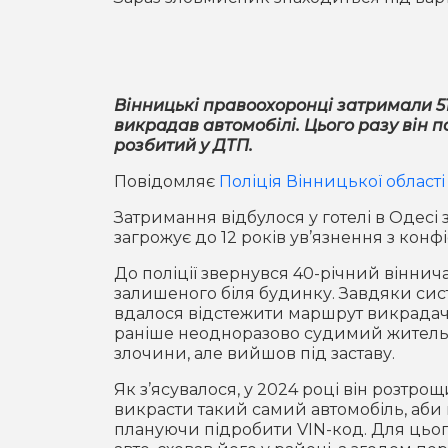
Вінницькі правоохоронці затримали 5
викрадав автомобілі. Цього разу він 
розбитий у ДТП.
Повідомляє
Поліція Вінницької області
Затримання відбулося у готелі в Одесі
загрожує до 12 років ув’язнення з конф
До поліції звернувся 40-річний віннич
залишеного біля будинку. Завдяки сис
вдалося відстежити маршрут викрадач
раніше неодноразово судимий житель Ч
злочини, але вийшов під заставу.
Як з’ясувалося, у 2024 році він розтро
викрасти такий самий автомобіль, аби
плануючи підробити VIN-код. Для цього