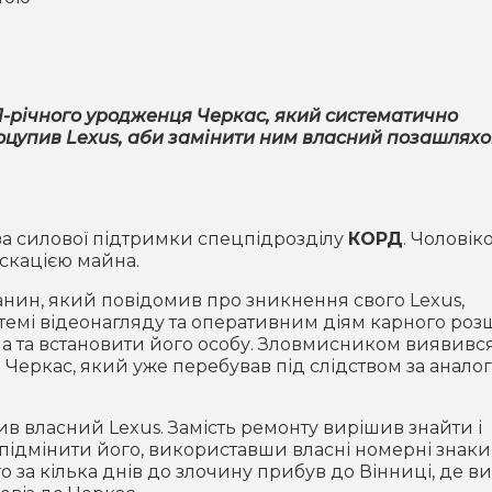
1-річного уродженця Черкас, який систематично
поцупив Lexus, аби замінити ним власний позашляхо
 за силової підтримки спецпідрозділу
КОРД
. Чоловіко
іскацією майна.
анин, який повідомив про зникнення свого Lexus,
темі відеонагляду та оперативним діям карного роз
а та встановити його особу. Зловмисником виявивс
еркас, який уже перебував під слідством за аналог
щив власний Lexus. Замість ремонту вирішив знайти і
 підмінити його, використавши власні номерні знаки
 за кілька днів до злочину прибув до Вінниці, де в