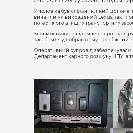
авто, сховав його у районі, а згодом пе
У чоловіка був спільник, який допомаг
виявили як викрадений Lexus, так і п
потерпілого в інших транспортних засо
Зловмиснику повідомлено про підозру з
засобом). Суд обрав йому запобіжний з
Оперативний супровід забезпечували п
Департамент карного розшуку НПУ, а та