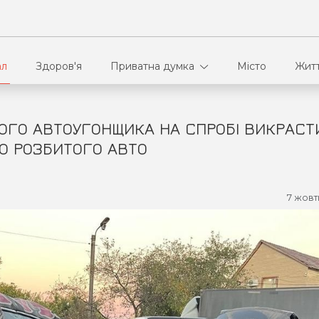
ал
Здоров'я
Приватна думка
Місто
Жит
НОГО АВТОУГОНЩИКА НА СПРОБІ ВИКРАСТ
В кулуарах
Ві
О РОЗБИТОГО АВТО
Ко
7 жовт
Па
Сп