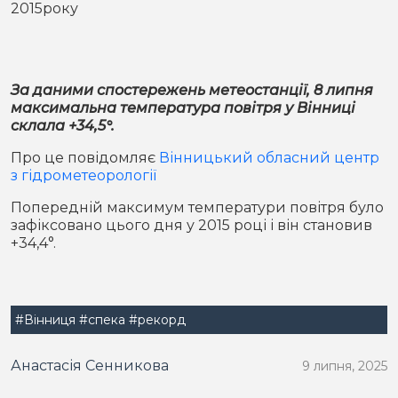
2015року
Місто
В кулуарах
Життя
За даними спостережень метеостанції, 8 липня
Історія
Відео
максимальна температура повітря у Вінниці
склала +34,5°.
Спорт
Конфлікти
Про це повідомляє
Вінницький обласний центр
з гідрометеорології
Контакти
Партнери
Футбол
Попередній максимум температури повітря було
зафіксовано цього дня у 2015 році і він становив
Спорт
+34,4°.
Підписатись на нас у Telegram
#Вінниця
#спека
#рекорд
Анастасія Сенникова
9 липня, 2025