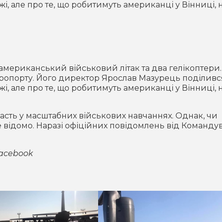
жі, але про те, що робитимуть американці у Вінниці, 
 американський військовий літак та два гелікоптери.
опорту. Його директор Ярослав Мазурець поділивс
жі, але про те, що робитимуть американці у Вінниці, 
часть у масштабних військових навчаннях. Однак, чи
е відомо. Наразі офіційних повідомлень від Команду
Facebook