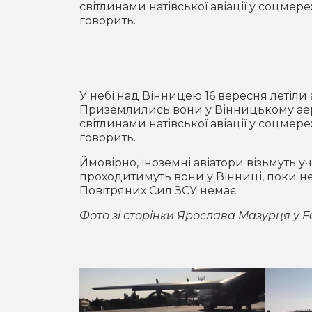
світлинами натівської авіації у соцмере
говорить.
У небі над Вінницею 16 вересня летіли
Приземлились вони у Вінницькому аер
світлинами натівської авіації у соцмере
говорить.
Ймовірно, іноземні авіатори візьмуть у
проходитимуть вони у Вінниці, поки н
Повітряних Сил ЗСУ немає.
Фото зі сторінки Ярослава Мазурця у 