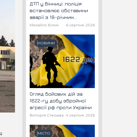
ДТП у Вінниці: поліція
встановлює обставини
аварії з 18-річним
скутеристом
Михайло Білик
6 серпня, 2026
НОВИНИ
Огляд бойових дій за
1622-гу добу збройної
агресії рф проти України
Вікторія Стасьєва
4 серпня, 2026
я
МІСТО