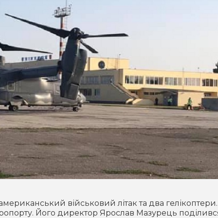
 американський військовий літак та два гелікоптери.
опорту. Його директор Ярослав Мазурець поділивс