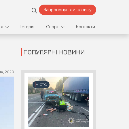
Запропонувати новину
тя
Історія
Спорт
Контакти
ПОПУЛЯРНІ НОВИНИ
део
Футбол
нфлікти
ня, 2020
ртнери
МІСТО
орт