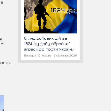
не
Огляд бойових дій за
я
1624-ту добу збройної
не
агресії рф проти України
Вікторія Стасьєва
6 серпня, 2026
вання