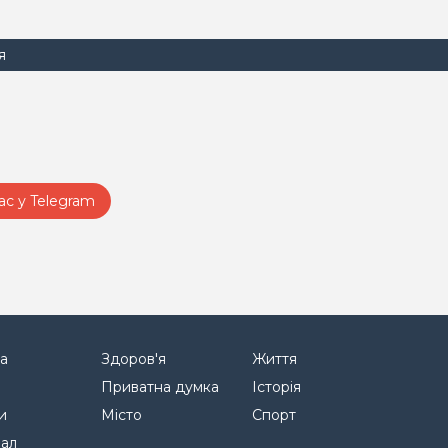
я
ас у Telegram
а
Здоров'я
Життя
Приватна думка
Історія
и
Місто
Спорт
нал