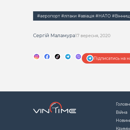
#аеропорт
#літаки
#авіація
#НАТО
#Вінниц
Сергій Маламура
17 вересня, 2020
Підписатись на н
Головн
Війна
Новин
Кримі