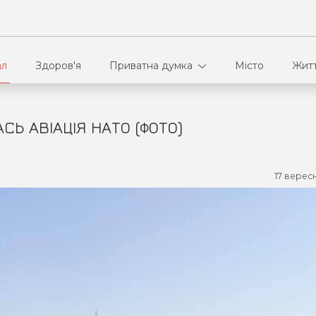
ал
Здоров'я
Приватна думка
Місто
Жит
СЬ АВІАЦІЯ НАТО (ФОТО)
В кулуарах
Ві
Ко
17 верес
Па
Сп