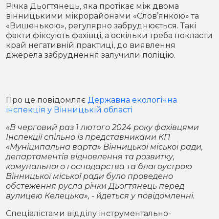
Місто
В кулуарах
Річка Дьогтянець, яка протікає між двома
вінницькими мікрорайонами «Слов’янкою» та
«Вишенькою», регулярно забруднюється. Такі
Життя
факти фіксують фахівці, а оскільки треба покласти
край негативній практиці, до виявлення
Історія
Відео
джерела забруднення залучили поліцію.
Спорт
Конфлікти
Про це повідомляє
Державна екологічна
Контакти
Партнери
Футбол
інспекція у Вінницькій області
Спорт
«В черговий раз 1 лютого 2024 року фахівцями
Підписатись на нас у Telegram
Інспекції спільно із представниками КП
«Муніципальна варта» Вінницької міської ради,
департаментів відновлення та розвитку,
комунального господарства та благоустрою
Вінницької міської ради було проведено
обстеження русла річки Дьогтянець перед
вулицею Келецька», - йдеться у повідомленні.
Спеціалістами відділу інструментально-