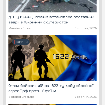
ДТП у Вінниці: поліція встановлює обставини
аварії з 18-річним скутеристом
Михайло Білик
6 серпня, 2026
НОВИНИ
Огляд бойових дій за 1622-гу добу збройної
агресії рф проти України
Вікторія Стасьєва
4 серпня, 2026