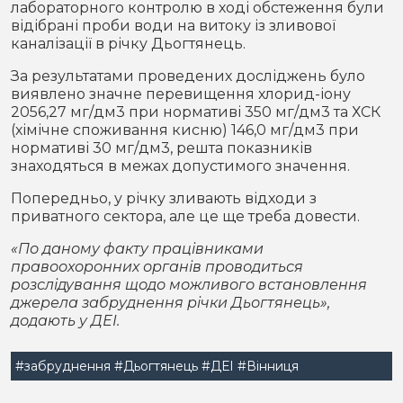
лабораторного контролю в ході обстеження були
відібрані проби води на витоку із зливової
каналізації в річку Дьогтянець.
За результатами проведених досліджень було
виявлено значне перевищення хлорид-іону
2056,27 мг/дм3 при нормативі 350 мг/дм3 та ХСК
(хімічне споживання кисню) 146,0 мг/дм3 при
нормативі 30 мг/дм3, решта показників
знаходяться в межах допустимого значення.
Попередньо, у річку зливають відходи з
приватного сектора, але це ще треба довести.
«По даному факту працівниками
правоохоронних органів проводиться
розслідування щодо можливого встановлення
джерела забруднення річки Дьогтянець»,
додають у ДЕІ.
#забруднення
#Дьогтянець
#ДЕІ
#Вінниця