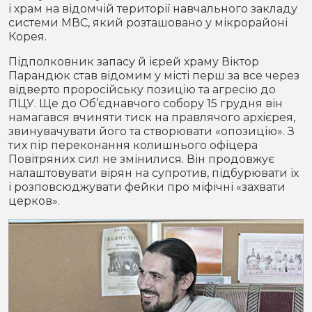
і храм на відомчій території навчального закладу
системи МВС, який розташовано у мікрорайоні
Корея.
Підполковник запасу й ієрей храму Віктор
Парандюк став відомим у місті перш за все через
відверто проросійську позицію та агресію до
ПЦУ. Ще до Об’єднавчого собору 15 грудня він
намагався вчиняти тиск на правлячого архієрея,
звинувачувати його та створювати «опозицію». З
тих пір переконання колишнього офіцера
Повітряних сил не змінилися. Він продовжує
налаштовувати вірян на супротив, підбурювати їх
і розповсюджувати фейки про міфічні «захвати
церков».