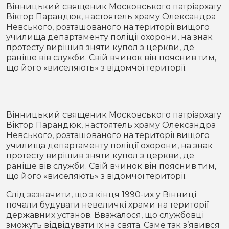
Місто
В кулуарах
Вінницький священик Московського патріархату
Віктор Парандюк, настоятель храму Олександра
Невського, розташованого на території вищого
Життя
училища департаменту поліції охорони, на знак
протесту вирішив зняти купол з церкви, де
Історія
Відео
раніше вів служби. Свій вчинок він пояснив тим,
що його «виселяють» з відомчої території.
Спорт
Конфлікти
Контакти
Партнери
Футбол
Вінницький священик Московського патріархату
Віктор Парандюк, настоятель храму Олександра
Спорт
Невського, розташованого на території вищого
Підписатись на нас у Telegram
училища департаменту поліції охорони, на знак
протесту вирішив зняти купол з церкви, де
раніше вів служби. Свій вчинок він пояснив тим,
що його «виселяють» з відомчої території.
Слід зазначити, що з кінця 1990-их у Вінниці
почали будувати невеличкі храми на території
державних установ. Вважалося, що службовці
зможуть відвідувати їх на свята. Саме так з’явився