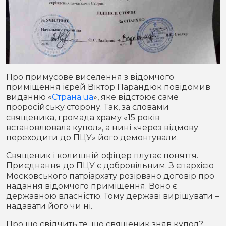
Про примусове виселення з відомчого
приміщення ієрей Віктор Парандюк повідомив
виданню «
Страна.ua
», яке відстоює саме
проросійську сторону. Так, за словами
священика, громада храму «15 років
встановлювала купол», а нині «через відмову
переходити до ПЦУ» його демонтували.
Священик і колишній офіцер плутає поняття.
Приєднання до ПЦУ є добровільним. З єпархією
Московського патріархату розірвано договір про
надання відомчого приміщення. Воно є
державною власністю. Тому державі вирішувати –
надавати його чи ні.
Про що свідчить те, що священик зняв купол?