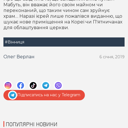
Мабуть, він вважає його своїм майном чи
переконаний, що таким чином сам зруйнує
храм… Наразі ієрей лише пожалівся виданню, що
шукає нове приміщення на Кореї чи П'ятничанах
для облаштування церкви.
#Вінниця
Олег Верлан
6 січня, 2019
Підписатись на нас у Telegram
ПОПУЛЯРНІ НОВИНИ