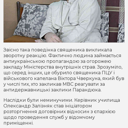
Звісно така поведінка священика викликала
зворотну реакцію. Фактично людина займається
антиукраїнською пропагандою за огорожею
закладу Міністерства внутрішніх страв. Зрозуміло,
що серед інших, це обурило священика ПЦУ і
військового капелана Віктора Чверкуна, який був
у числі тих, хто закликав МВС реагувати за
антидержавницькі заклики Парандюка.
Наслідки були неминучими. Керівник училища
Олександр Залізняк став ініціатором
розторгнення договірних відносин з єпархією
щодо проведення служб у відомчому
приміщенні.