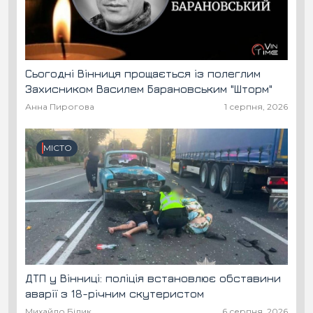
Сьогодні Вінниця прощається із полеглим
Захисником Василем Барановським "Шторм"
Анна Пирогова
1 серпня, 2026
МІСТО
ДТП у Вінниці: поліція встановлює обставини
аварії з 18-річним скутеристом
Михайло Білик
6 серпня, 2026