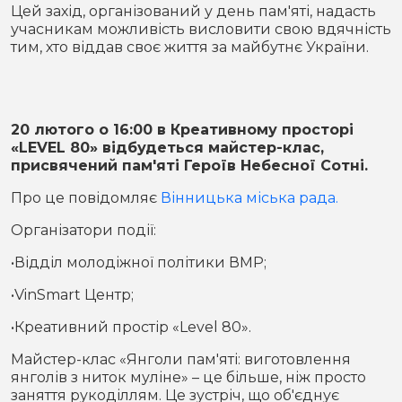
Місто
В кулуарах
Цей захід, організований у день пам'яті, надасть
учасникам можливість висловити свою вдячність
тим, хто віддав своє життя за майбутнє України.
Життя
Історія
Відео
20 лютого о 16:00 в Креативному просторі
Спорт
Конфлікти
«LEVEL 80» відбудеться майстер-клас,
присвячений пам'яті Героїв Небесної Сотні.
Контакти
Партнери
Футбол
Про це повідомляє
Вінницька міська рада.
Організатори події:
Спорт
Підписатись на нас у Telegram
•Відділ молодіжної політики ВМР;
•VinSmart Центр;
•Креативний простір «Level 80».
Майстер-клас «Янголи пам'яті: виготовлення
янголів з ниток муліне» – це більше, ніж просто
заняття рукоділлям. Це зустріч, що об'єднує