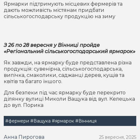
Місто
В кулуарах
Ярмарки підтримують місцевих фермерів та
дають можливість містянам придбати
сільськогосподарську продукцію на зиму
Життя
Історія
Відео
З 26 по 28 вересня у Вінниці пройде
Спорт
Конфлікти
«Регіональний сільськогосподарський ярмарок»
Як завжди, на ярмарку буде представлена різна
Контакти
Партнери
Футбол
продукція: сувенірна, сільськогосподарська,
випічка, смаколики, саджанці дерев, кущів та
Спорт
квітів та багато іншого.
Підписатись на нас у Telegram
Для безпеки під час ярмарку буде перекрито
ділянку вулиці Миколи Ващука від вул. Келецька
до вул. Порика
#фермери
#Ващука
#ярмарок
#Вінниця
Анна Пирогова
25 вересня, 2025