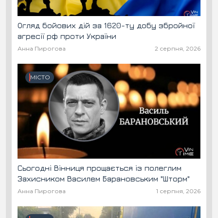
Огляд бойових дій за 1620-ту добу збройної
агресії рф проти України
Анна Пирогова
2 серпня, 2026
МІСТО
Сьогодні Вінниця прощається із полеглим
Захисником Василем Барановським "Шторм"
Анна Пирогова
1 серпня, 2026