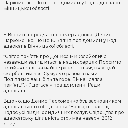
Пархоменко. По це повідомили у Раді адвокатів
Місто
В кулуарах
Вінницької області.
Життя
Історія
Відео
У Вінниці передчасно помер адвокат Денис
Пархоменко. По це 10 квітня повідомили у Раді
Спорт
Конфлікти
адвокатів Вінницької області.
"Світла пам’ять про Дениса Миколайовича
Контакти
Партнери
Футбол
назавжди залишиться в наших серцях. Просимо
прийняти слова найщирішого співчуття у цей
скорботний час. Сумуємо разом з вами.
Спорт
Підписатись на нас у Telegram
Поділяємо ваші біль та горе. Вічна і світла
пам’ять!", - йдеться у повідомленні Ради
адвокатів.
Відомо, що Денис Пархоменко був засновником
адвокатського об'єднання "Ваш адвокат", що
надає усі види юридичних послуг. Свідоцтво про
адвокатську діяльність отримав навесні 2012
року.