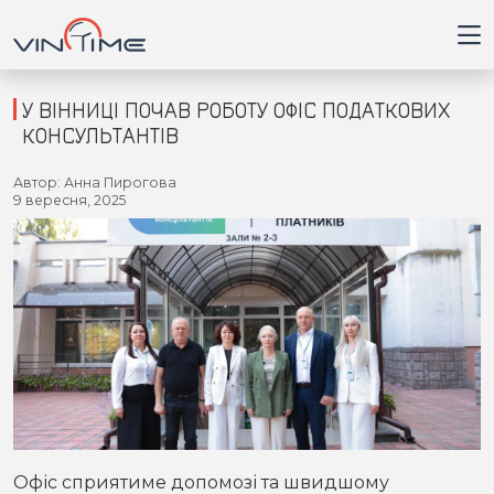
У ВІННИЦІ ПОЧАВ РОБОТУ ОФІС ПОДАТКОВИХ
КОНСУЛЬТАНТІВ
Головна
Автор: Анна Пирогова
9 вересня, 2025
Війна
Новини
Кримінал
Здоров'я
Приватна думка
Офіс сприятиме допомозі та швидшому