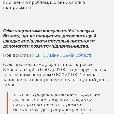
вирішенню проблем, що виникають в
Місто
В кулуарах
підприємців
Життя
Історія
Відео
Офіс надаватиме консультаційні послуги
бізнесу, що, як планується, дозволить ще й
Спорт
Конфлікти
швидко вирішувати актуальні питання та
допомагати розвитку підприємництва.
Контакти
Партнери
Футбол
Повідомляє
ГУ ДПС у Вінницькій області
Офіс працюватиме у будні дні за адресою
Спорт
К.Василенка, 21 з 8.30 до 17.00, а для зручності за
Підписатись на нас у Telegram
телефонним номером 0 800 501 007 можна
записатися в електронну чергу на зручний день
та час.
«Це свого роду «податковий лікар», який
дозволяє проаналізувати конкретну
ситуацію платника та отримати
безоплатну і доступну консультацію