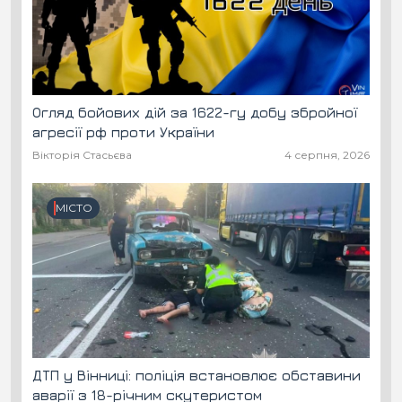
Огляд бойових дій за 1622-гу добу збройної
агресії рф проти України
Вікторія Стасьєва
4 серпня, 2026
МІСТО
ДТП у Вінниці: поліція встановлює обставини
аварії з 18-річним скутеристом