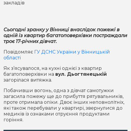
закладів
Місто
В кулуарах
Життя
Сьогодні зранку у Вінниці внаслідок пожежі в
Історія
Відео
одній із квартир багатоповерхівки постраждали
троє 17-річних дівчат.
Спорт
Конфлікти
Повідомляє
ГУ ДСНС України у Вінницькій
області
Контакти
Партнери
Футбол
Як з’ясувалося, на кухні однієї з квартир
багатоповерхівки на
вул. Дьогтянецькій
Спорт
загорілася витяжка.
Підписатись на нас у Telegram
Побачивши вогонь, одна з дівчат самотужки
загасила пожежу ще до прибуття рятувальників,
проте отримала опіки. Двоє інших неповнолітніх,
які також перебували у квартирі, звернулися до
медиків із ознаками отруєння продуктами
горіння.