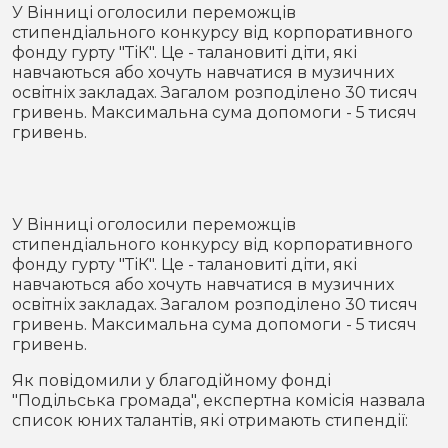
Місто
В кулуарах
У Вінниці оголосили переможців
стипендіального конкурсу від корпоративного
фонду гурту "ТіК". Це - талановиті діти, які
Життя
навчаються або хочуть навчатися в музичних
освітніх закладах. Загалом розподілено 30 тисяч
Історія
Відео
гривень. Максимальна сума допомоги - 5 тисяч
гривень.
Спорт
Конфлікти
Контакти
Партнери
Футбол
У Вінниці оголосили переможців
стипендіального конкурсу від корпоративного
Спорт
фонду гурту "ТіК". Це - талановиті діти, які
Підписатись на нас у Telegram
навчаються або хочуть навчатися в музичних
освітніх закладах. Загалом розподілено 30 тисяч
гривень. Максимальна сума допомоги - 5 тисяч
гривень.
Як повідомили у благодійному фонді
"Подільська громада", експертна комісія назвала
список юних талантів, які отримають стипендії: