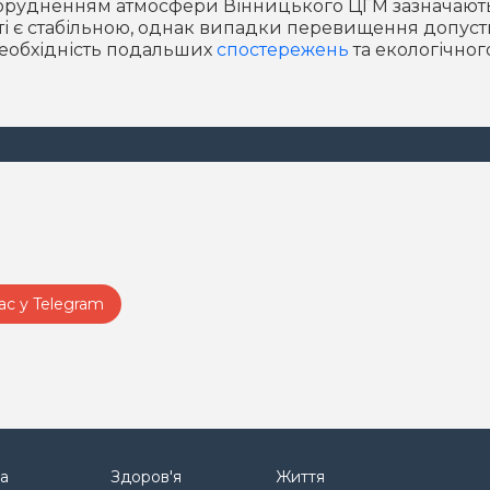
забрудненням атмосфери Вінницького ЦГМ зазначают
місті є стабільною, однак випадки перевищення допус
необхідність подальших
спостережень
та екологічног
ас у Telegram
а
Здоров'я
Життя