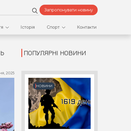
Запропонувати новину
тя
Історія
Спорт
Контакти
НЬ
ПОПУЛЯРНІ НОВИНИ
део
Футбол
нфлікти
ня, 2025
ртнери
НОВИНИ
орт