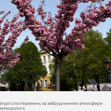
аторії спостережень за забрудненням атмосфери
етеорології.