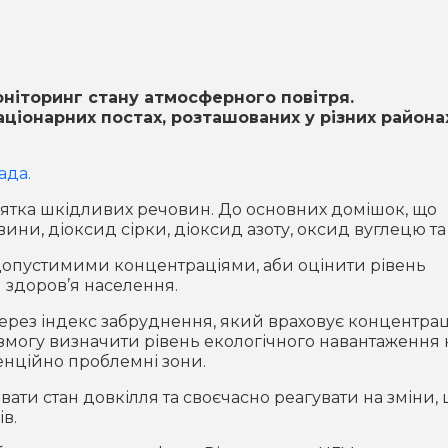
оніторинг стану атмосферного повітря.
ціонарних постах, розташованих у різних района
ада.
сятка шкідливих речовин. До основних домішок, що
ни, діоксид сірки, діоксид азоту, оксид вуглецю та 
опустимими концентраціями, аби оцінити рівень
 здоров’я населення.
через індекс забруднення, який враховує концентра
 змогу визначити рівень екологічного навантаження 
енційно проблемні зони.
ти стан довкілля та своєчасно реагувати на зміни,
в.