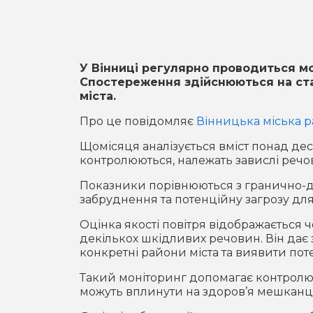
У Вінниці регулярно проводиться м
Спостереження здійснюються на ста
міста.
Про це повідомляє
Вінницька міська р
Щомісяця аналізується вміст понад де
контролюються, належать завислі речови
Показники порівнюються з гранично-д
забруднення та потенційну загрозу для
Оцінка якості повітря відображається 
декількох шкідливих речовин. Він дає
конкретні райони міста та виявити пот
Такий моніторинг допомагає контролюва
можуть вплинути на здоров’я мешканці