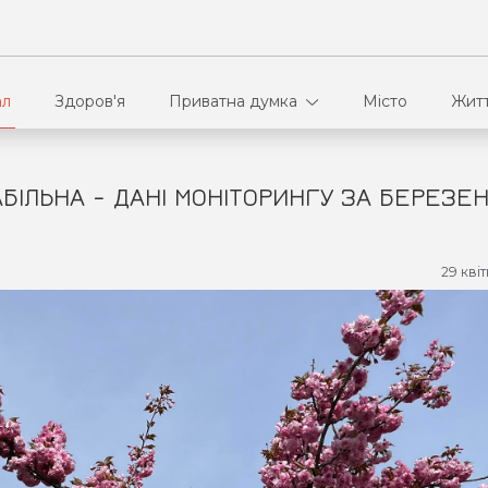
ал
Здоров'я
Приватна думка
Місто
Жит
ТАБІЛЬНА - ДАНІ МОНІТОРИНГУ ЗА БЕРЕЗЕ
В кулуарах
Ві
Ко
29 квіт
Па
Сп