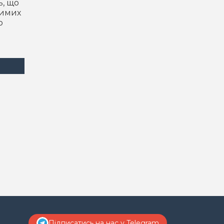
ь, що
тимих
о
Підписатись на нас у Telegram