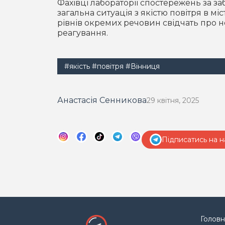
Фахівці лабораторії спостережень за 
загальна ситуація з якістю повітря в 
рівнів окремих речовин свідчать про 
реагування.
#якість
#повітря
#Вінниця
Анастасія Сенникова
29 квітня, 2025
Підписатись на н
Головн