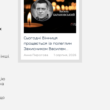
х
Сьогодні Вінниця
прощається із полеглим
Захисником Василем
Барановським "Шторм"
Анна Пирогова
1 серпня, 2026
інші.
цію
на
 що