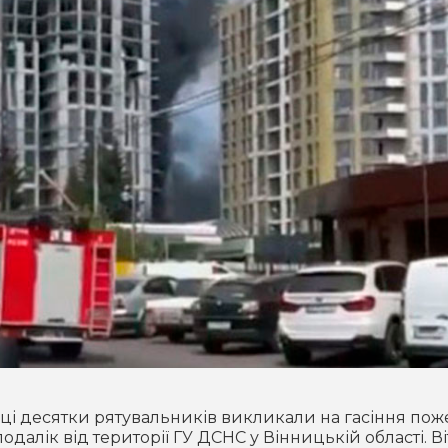
иці десятки рятувальників викликали на гасіння пож
одалік від території ГУ ДСНС у Вінницькій області. В