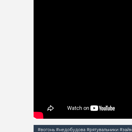
#вогонь
#недобудова
#рятувальники
#зай