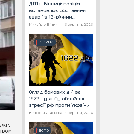
ДТП у Вінниці: поліція
встановлює обставини
аварії з 18-річним
скутеристом
Михайло Білик
6 серпня, 2026
НОВИНИ
Огляд бойових дій за
1622-гу добу збройної
агресії рф проти України
Вікторія Стасьєва
4 серпня, 2026
ежі у
ітром
МІСТО