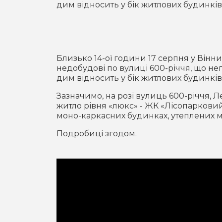
дим відносить у бік житлових будинкі
Близько 14-ої години 17 серпня у Вінн
недобудові по вулиці 600-річчя, що неп
дим відносить у бік житлових будинкі
Зазначимо, на розі вулиць 600-річчя, 
житло рівня «люкс» - ЖК «Лісопарковий
моно-каркасних будинках, утеплених м
Подробиці згодом.