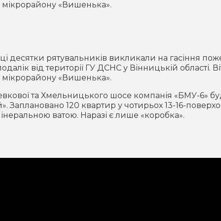
в мікрорайону «Вишенька».
иці десятки рятувальників викликали на гасіння пож
одалік від території ГУ ДСНС у Вінницькій області. В
в мікрорайону «Вишенька».
Левкової та Хмельницького шосе компанія «БМУ-6» б
». Заплановано 120 квартир у чотирьох 13-16-поверх
інеральною ватою. Наразі є лише «коробка».