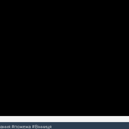
мання
#пожежа
#Вінниця