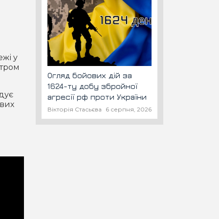
ежі у
ітром
Огляд бойових дій за
1624-ту добу збройної
удує
агресії рф проти України
ових
Вікторія Стасьєва
6 серпня, 2026