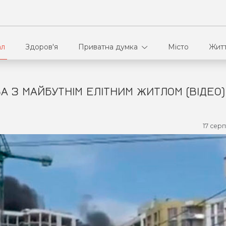
ал
Здоров'я
Приватна думка
Місто
Жит
А З МАЙБУТНІМ ЕЛІТНИМ ЖИТЛОМ (ВІДЕО)
В кулуарах
Ві
Ко
17 серп
Па
Сп