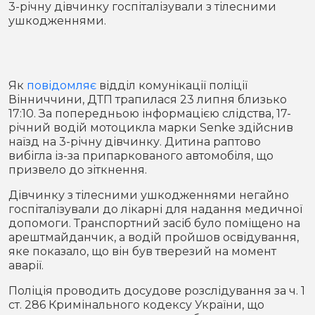
3-річну дівчинку госпіталізували з тілесними
Місто
В кулуарах
ушкодженнями.
Життя
Історія
Відео
Як
повідомляє
відділ комунікації поліції
Вінниччини, ДТП трапилася 23 липня близько
Спорт
Конфлікти
17:10. За попередньою інформацією слідства, 17-
річний водій мотоцикла марки Senke здійснив
наїзд на 3-річну дівчинку. Дитина раптово
Контакти
Партнери
Футбол
вибігла із-за припаркованого автомобіля, що
призвело до зіткнення.
Спорт
Підписатись на нас у Telegram
Дівчинку з тілесними ушкодженнями негайно
госпіталізували до лікарні для надання медичної
допомоги. Транспортний засіб було поміщено на
арештмайданчик, а водій пройшов освідування,
яке показало, що він був тверезий на момент
аварії.
Поліція проводить досудове розслідування за ч. 1
ст. 286 Кримінального кодексу України, що