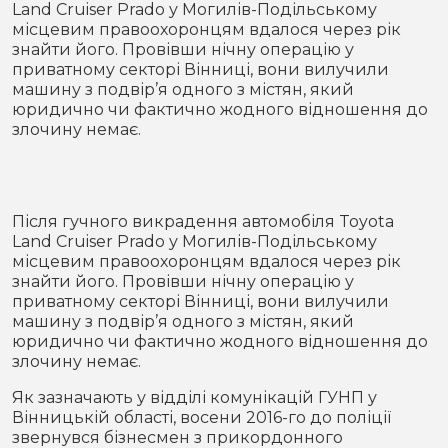
Land Cruiser Prado у Могилів-Подільському
Місто
В кулуарах
місцевим правоохоронцям вдалося через рік
знайти його. Провівши нічну операцію у
Життя
приватному секторі Вінниці, вони вилучили
машину з подвір’я одного з містян, який
юридично чи фактично жодного відношення до
Історія
Відео
злочину немає.
Спорт
Конфлікти
Контакти
Партнери
Футбол
Після гучного викрадення автомобіля Toyota
Land Cruiser Prado у Могилів-Подільському
Спорт
місцевим правоохоронцям вдалося через рік
Підписатись на нас у Telegram
знайти його. Провівши нічну операцію у
приватному секторі Вінниці, вони вилучили
машину з подвір’я одного з містян, який
юридично чи фактично жодного відношення до
злочину немає.
Як зазначають у відділі комунікацій ГУНП у
Вінницькій області, восени 2016-го до поліції
звернувся бізнесмен з прикордонного