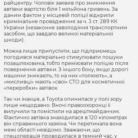
райцентру. Чоловік заявив про зникнення
автівки вартістю біля 1 мільйона гривень. За
даним фактом у місцевій поліції відкрили
кримінальне провадження за ч. 3 ст. 289 КК
України (незаконне заволодіння транспортним
засобом, що завдало великої матеріальної
шкоди).
Можна лише припустити, що підприємець
погодився матеріально стимулювати пошуки
позашляховика, тобто преміювати поліцію після
повернення автівки. З іншого боку, якщо дорогі
машини зникають, то на них «полюють», а
«мисливці» мають «свої» СТО для косметичної
«переробки» автівок.
Так чи інакше, а Toyota опинилася у полі зору
лише нещодавно. Вночі правоохоронці її
вилучили та помістили на арештмайданчик.
Фактично автівка знаходилася в 120 кілометрах
він справжнього хазяїна. Чи перетинала вона
межі області невідомо. Зважаючи, що
спецоперація проводилася в темний час, у