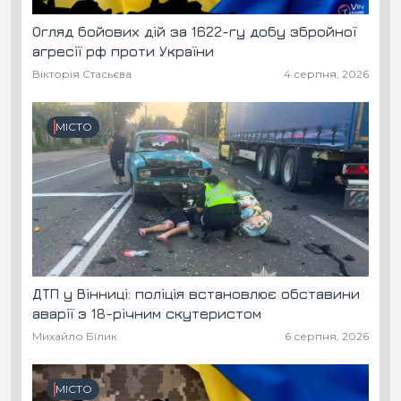
Огляд бойових дій за 1622-гу добу збройної
агресії рф проти України
Вікторія Стасьєва
4 серпня, 2026
МІСТО
ДТП у Вінниці: поліція встановлює обставини
аварії з 18-річним скутеристом
Михайло Білик
6 серпня, 2026
МІСТО