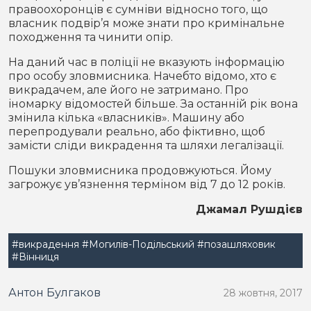
правоохоронців є сумніви відносно того, що
власник подвір’я може знати про кримінальне
походження та чинити опір.
На даний час в поліції не вказують інформацію
про особу зловмисника. Начебто відомо, хто є
викрадачем, але його не затримано. Про
іномарку відомостей більше. За останній рік вона
змінила кілька «власників». Машину або
перепродували реально, або фіктивно, щоб
замісти сліди викрадення та шляхи легалізації.
Пошуки зловмисника продовжуються. Йому
загрожує ув’язнення терміном від 7 до 12 років.
Джамал Рушдієв
#викрадення
#Могилів-Подільський
#позашляховик
#Вінниця
Антон Булгаков
28 жовтня, 2017