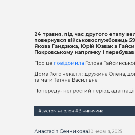
24 травня, під час другого етапу в
повернувся військовослужбовець 59
Якова Гандзюка, Юрій Юзвак з Гайси
Покровському напрямку і перебував у
Про це
повідомила
Голова Гайсинсько
Дома його чекали : дружина Олена, до
та мати Тетяна Василівна.
Попереду- непростий період адаптації та
#зустріч
#полон
#Вінниччина
Анастасія Сенникова
30 червня, 2025