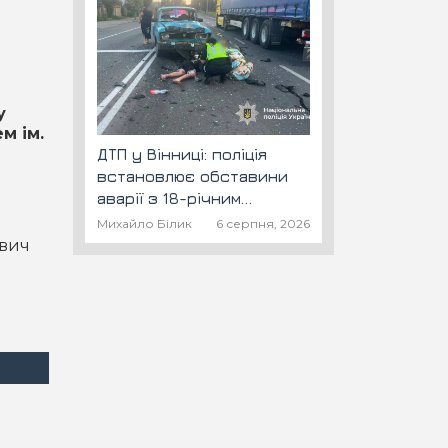
у
м ім.
ДТП у Вінниці: поліція
встановлює обставини
аварії з 18-річним
скутеристом
Михайло Білик
6 серпня, 2026
ович