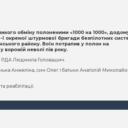
еликого обміну полоненими «1000 на 1000», додом
-ї окремої штурмової бригади безпілотних систе
нського району. Воїн потрапив у полон на
 ворожій неволі пів року.
ї РДА Людмила Головашич.
нька Анжеліна, син Олег і батьки Анатолій Миколай
 реабілітації.