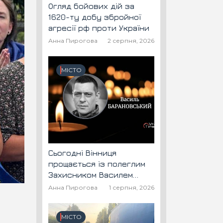
Огляд бойових дій за
1620-ту добу збройної
агресії рф проти України
Анна Пирогова
2 серпня, 2026
МІСТО
Сьогодні Вінниця
прощається із полеглим
Захисником Василем
Барановським "Шторм"
Анна Пирогова
1 серпня, 2026
МІСТО