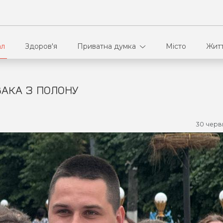
ал
Здоров'я
Приватна думка
Місто
Жит
ВАКА З ПОЛОНУ
В кулуарах
Ві
Ко
30 черв
Па
Сп