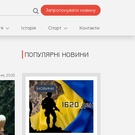
Запропонувати новину
тя
Історія
Спорт
Контакти
ПОПУЛЯРНІ НОВИНИ
део
Футбол
нфлікти
ня, 2025
ртнери
НОВИНИ
орт