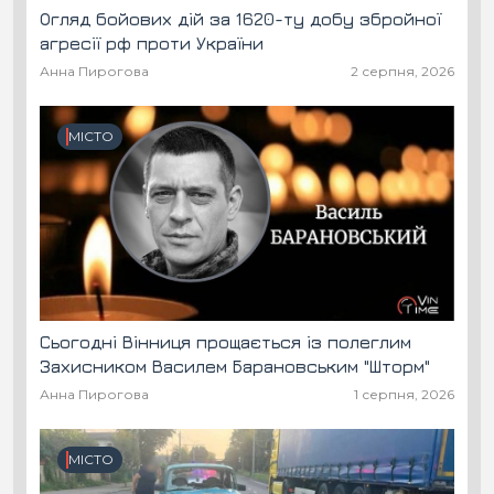
Огляд бойових дій за 1620-ту добу збройної
агресії рф проти України
Анна Пирогова
2 серпня, 2026
МІСТО
Сьогодні Вінниця прощається із полеглим
Захисником Василем Барановським "Шторм"
Анна Пирогова
1 серпня, 2026
МІСТО