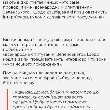
мають відкрити таємницю – хто саме
Місто
В кулуарах
проводитиме «всенародним опитуванням
Зеленського». Щодо коштів, за які працюватимуть
Життя
інтерв‘юєри, то вони «українського походження».
Історія
Відео
Спорт
Конфлікти
Вінничанам, як і всім українцям, вже зовсім скоро
мають відкрити таємницю – хто саме
проводитиме
Контакти
Партнери
Футбол
«всенародне опитування Зеленського». Щодо
коштів, за які працюватимуть інтерв‘юєри, то вони
Спорт
«українського походження»...
Підписатись на нас у Telegram
Про це повідомила народна депутатка,
заступниця голови фракції «Слуги народу»
Євгенія Кравчук.
«Я думаю, що найближчим часом про цю
громадську організацію заявлять
офіційно. Це буде якась громадська
організація, яка буде цим займатись