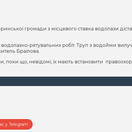
меринської громади з місцевого ставка водолази діст
и водолазно-рятувальних робіт. Труп з водойми вил
житель Браїлова.
, поки що, невідомі, їх мають встановити правоохор
ас у Telegram