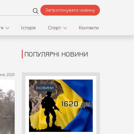
Запропонувати новину
тя
Історія
Спорт
Контакти
ПОПУЛЯРНІ НОВИНИ
део
Футбол
нфлікти
тня, 2021
ртнери
НОВИНИ
орт