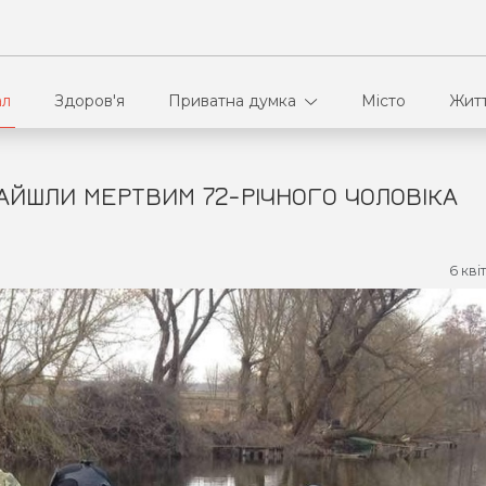
ал
Здоров'я
Приватна думка
Місто
Жит
НАЙШЛИ МЕРТВИМ 72-РІЧНОГО ЧОЛОВІКА
В кулуарах
Ві
Ко
6 кві
Па
Сп