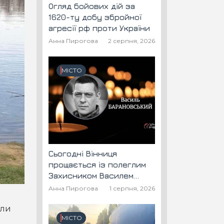
Огляд бойових дій за
1620-ту добу збройної
агресії рф проти України
Анна Пирогова
2 серпня, 2026
МІСТО
Сьогодні Вінниця
прощається із полеглим
Захисником Василем
Барановським "Шторм"
Анна Пирогова
1 серпня, 2026
али
МІСТО