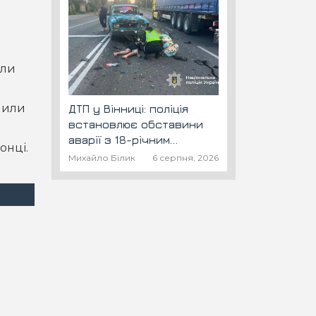
али
учили
ДТП у Вінниці: поліція
встановлює обставини
аварії з 18-річним
онці.
скутеристом
Михайло Білик
6 серпня, 2026