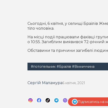
Сьогодні, 6 квітня, у селищі Браїлів Ж
тіло чоловіка.
На місці події працювали фахівці груп
о 10:55. Загиблим виявився 72-річний 
Обставини та причини загибелі людини
#потопельник
#Браїлів
#Вінниччина
Сергій Маламура
6 квітня, 2021
Підписатись на н