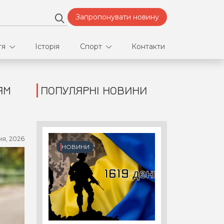
Запропонувати новину
тя
Історія
Спорт
Контакти
ЯМ
ПОПУЛЯРНІ НОВИНИ
део
Футбол
нфлікти
ня, 2026
ртнери
НОВИНИ
орт