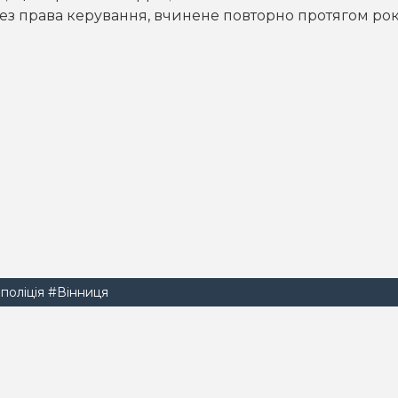
я без права керування, вчинене повторно протягом рок
поліція
#Вінниця