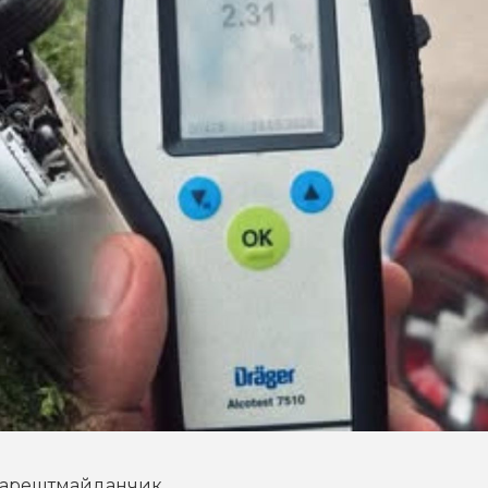
а арештмайданчик