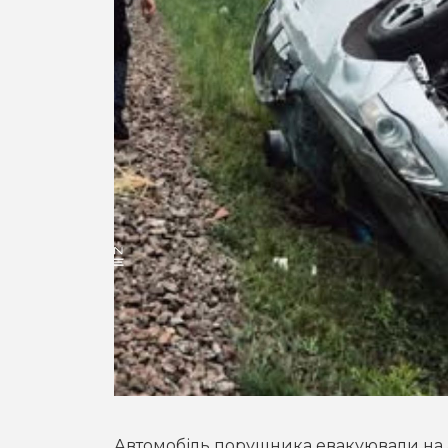
Автомобіль порушника евакуювали н