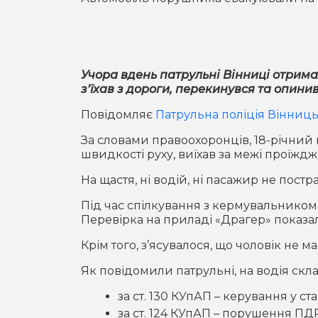
Учора вдень патрульні Вінниці отрима
з’їхав з дороги, перекинувся та опини
Повідомляє
Патрульна поліція Вінницьк
За словами правоохоронців, 18-річний 
швидкості руху, виїхав за межі проїжджо
На щастя, ні водій, ні пасажир не пос
Під час спілкування з кермувальником 
Перевірка на приладі «Драгер» показала
Крім того, з’ясувалося, що чоловік не 
Як повідомили патрульні, на водія скла
за ст. 130 КУпАП – керування у ста
за ст. 124 КУпАП – порушення П