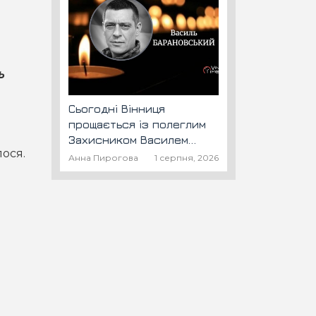
ь
Сьогодні Вінниця
прощається із полеглим
Захисником Василем
лося.
Барановським "Шторм"
Анна Пирогова
1 серпня, 2026