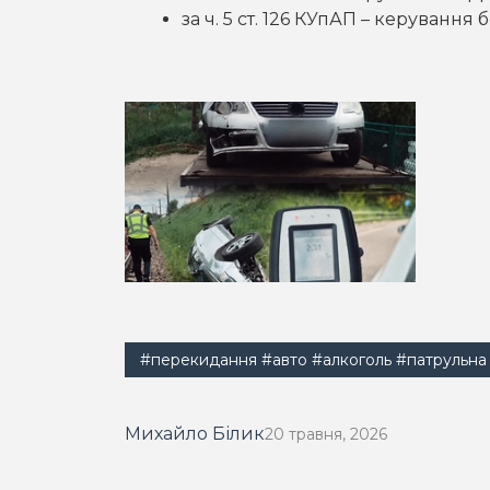
за ч. 5 ст. 126 КУпАП – керуванн
#перекидання
#авто
#алкоголь
#патрульна 
Михайло Білик
20 травня, 2026