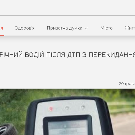
ал
Здоров'я
Приватна думка
Місто
Жит
РІЧНИЙ ВОДІЙ ПІСЛЯ ДТП З ПЕРЕКИДАНН
В кулуарах
Ві
Ко
20 трав
Па
Сп