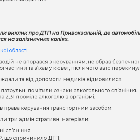
ли виклик про ДТП на Привокзальній, де автомобіл
вся на залізничних коліях.
ої області
водій не впорався з керуванням, не обрав безпечної
ї частини та з’їхав у кювет, після чого авто перекину
траждали та від допомоги медиків відмовилися.
патрульні помітили ознаки алкогольного сп’яніння.
 2,31 проміле алкоголю в організмі.
мав права керування транспортним засобом.
ли три адміністративні матеріали:
ні сп’яніння;
ДР, що спричинило ДТП;