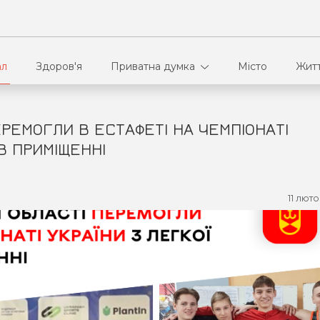
ал
Здоров'я
Приватна думка
Місто
Жит
ЕМОГЛИ В ЕСТАФЕТІ НА ЧЕМПІОНАТІ
В кулуарах
Ві
В ПРИМІЩЕННІ
Ко
11 люто
Па
Сп