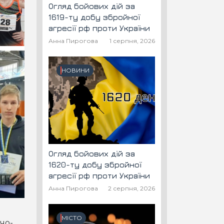
Огляд бойових дій за
1619-ту добу збройної
агресії рф проти України
Анна Пирогова
1 серпня, 2026
НОВИНИ
Огляд бойових дій за
1620-ту добу збройної
агресії рф проти України
Анна Пирогова
2 серпня, 2026
МІСТО
чо-