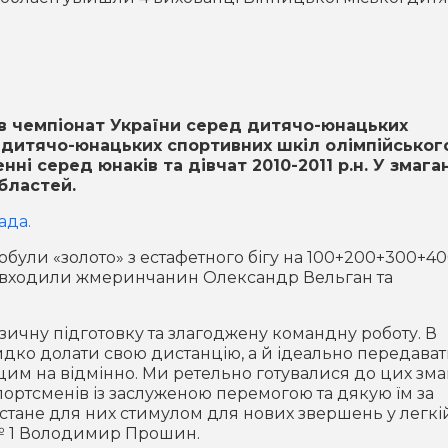
див чемпіонат України серед дитячо-юнацьких
х дитячо-юнацьких спортивних шкіл олімпійськог
нні серед юнаків та дівчат 2010-2011 р.н. У змага
областей.
ада.
добули «золото» з естафетного бігу на 100+200+300+4
в входили жмеринчанин Олександр Вельган та
зичну підготовку та злагоджену командну роботу. В
дко долати свою дистанцію, а й ідеально передава
цим на відмінно. Ми ретельно готувалися до цих зма
спортсменів із заслуженою перемогою та дякую їм за
 стане для них стимулом для нових звершень у легкі
№ 1 Володимир Прошин.