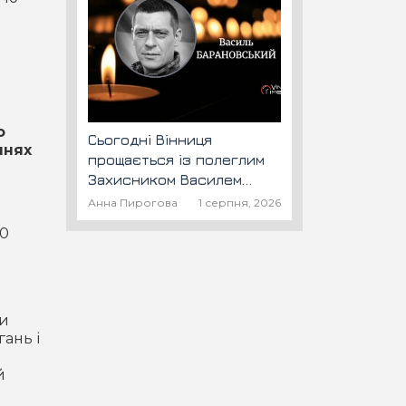
о
Сьогодні Вінниця
ннях
прощається із полеглим
Захисником Василем
Барановським "Шторм"
Анна Пирогова
1 серпня, 2026
00
ти
гань і
й