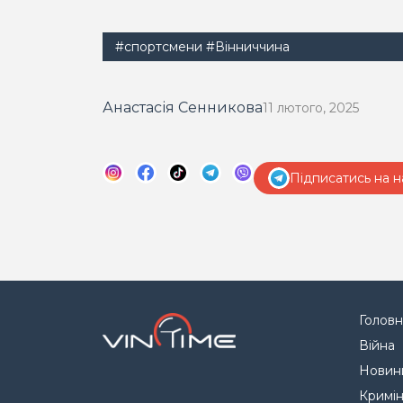
#спортсмени
#Вінниччина
Анастасія Сенникова
11 лютого, 2025
Підписатись на н
Головн
Війна
Новин
Кримі