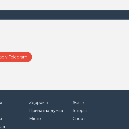
ас у Telegram
а
Здоров'я
Життя
Приватна думка
Історія
и
Місто
Спорт
нал