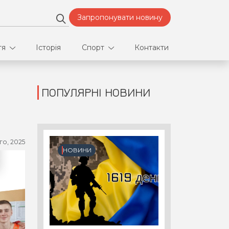
Запропонувати новину
тя
Історія
Спорт
Контакти
ПОПУЛЯРНІ НОВИНИ
део
Футбол
нфлікти
го, 2025
ртнери
НОВИНИ
орт