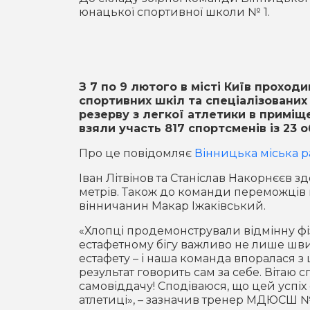
юнацької спортивної школи № 1.
З 7 по 9 лютого в місті Київ прохо
спортивних шкіл та спеціалізовани
резерву з легкої атлетики в приміще
взяли участь 817 спортсменів із 23 
Про це повідомляє
Вінницька міська р
Іван Літвінов та Станіслав Накорнєєв з
метрів. Також до команди переможці
вінничанин Макар Іжаківський.
«Хлопці продемонстрували відмінну фі
естафетному бігу важливо не лише шви
естафету – і наша команда впоралася з 
результат говорить сам за себе. Вітаю 
самовіддачу! Сподіваюся, що цей успіх
атлетиці», – зазначив тренер МДЮСШ 