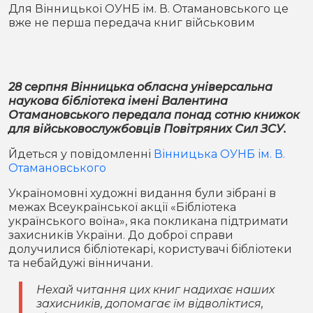
Місто
В кулуарах
Для Вінницької ОУНБ ім. В. Отамановського це
вже не перша передача книг військовим
Життя
Історія
Відео
28 серпня Вінницька обласна універсальна
наукова бібліотека імені Валентина
Спорт
Конфлікти
Отамановського передала понад сотню книжок
для військовослужбовців Повітряних Сил ЗСУ.
Контакти
Партнери
Футбол
Йдеться у повідомленні
Вінницька ОУНБ ім. В.
Отамановського
Спорт
Підписатись на нас у Telegram
Україномовні художні видання були зібрані в
межах Всеукраїнської акції «Бібліотека
українського воїна», яка покликана підтримати
захисників України. До доброї справи
долучилися бібліотекарі, користувачі бібліотеки
та небайдужі вінничани.
Нехай читання цих книг надихає наших
захисників, допомагає їм відволіктися,