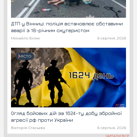
ДТП у Вінниці: поліція встановлює обставини
аварії з 18-річним скутеристом
Михайло Білик
6 серпня, 2026
МІСТО
Огляд бойових дій за 1624-ту добу збройної
агресії рф проти України
Вікторія Стасьєва
6 серпня, 2026
ЧИТАТИ ВСЕ