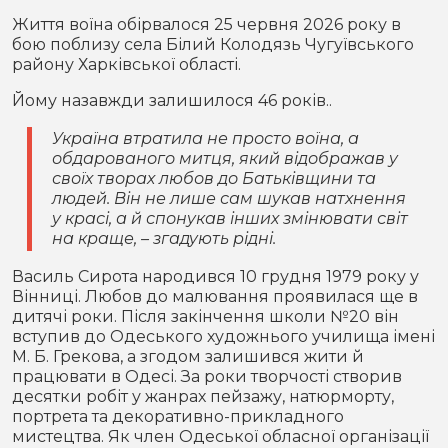
Життя воїна обірвалося 25 червня 2026 року в
бою поблизу села Білий Колодязь Чугуївського
району Харківської області.
Йому назавжди залишилося 46 років..
Україна втратила не просто воїна, а
обдарованого митця, який відображав у
своїх творах любов до Батьківщини та
людей. Він не лише сам шукав натхнення
у красі, а й спонукав інших змінювати світ
на краще, – згадують рідні.
Василь Сирота народився 10 грудня 1979 року у
Вінниці. Любов до малювання проявилася ще в
дитячі роки. Після закінчення школи №20 він
вступив до Одеського художнього училища імені
М. Б. Грекова, а згодом залишився жити й
працювати в Одесі. За роки творчості створив
десятки робіт у жанрах пейзажу, натюрморту,
портрета та декоративно-прикладного
мистецтва. Як член Одеської обласної організації