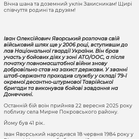
Місто
В кулуарах
Вічна шана та доземний уклін Захисникам! Щирі
співчуття родині та друзям!
Життя
Історія
Відео
Іван Олексійович Яворський розпочав свій
військовий шлях ще у 2006 році, вступивши до
Спорт
Конфлікти
лав Національної гвардії України. Він брав
участь у бойових діях у зоні АТО/ООС, а після
початку повномасштабної війни знову
Контакти
Партнери
Футбол
добровільно став на захист держави. У званні
штаб-сержанта проходив службу у складі 79-ї
Спорт
окремої десантно-штурмової Таврійської
Підписатись на нас у Telegram
бригади та виконував бойові завдання на
Донеччині.
Останній бій воїн прийняв 22 вересня 2025 року
поблизу села Мирне Покровського району.
Йому був 41 рік..
Іван Яворський народився 18 червня 1984 року у