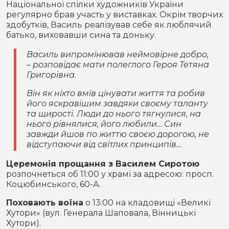
Національної спілки художників України
регулярно брав участь у виставках. Окрім творчих
здобутків, Василь реалізував себе як люблячий
батько, виховавши сина та доньку.
Василь випромінював неймовірне добро,
– розповідає мати полеглого Героя Тетяна
Григорівна.
Він як ніхто вмів цінувати життя та робив
його яскравішим завдяки своєму таланту
та щирості. Люди до нього тягнулися, на
нього рівнялися, його любили… Син
завжди йшов по життю своєю дорогою, не
відступаючи від світлих принципів…
Церемонія прощання з Василем Сиротою
розпочнеться об 11:00 у храмі за адресою: просп.
Коцюбинського, 60-А.
Поховають воїна
о 13:00 на кладовищі «Великі
Хутори» (вул. Генерала Шаповала, Вінницькі
Хутори).