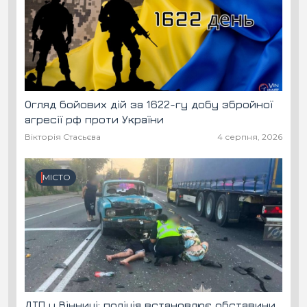
Огляд бойових дій за 1622-гу добу збройної
агресії рф проти України
Вікторія Стасьєва
4 серпня, 2026
МІСТО
ДТП у Вінниці: поліція встановлює обставини