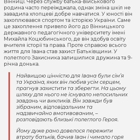
Вінниці. Через службу батька-військового
родина часто переїжджала, однак зміна шкіл не
завадила хлопцеві добре навчатися. У юності він
захоплювався спортом та історією України. Саме
це захоплення привело його до Вінницького
державного педагогічного університету імені
Михайла Коцюбинського, де він здобув освіту
вчителя історії та права. Проте справою всього
життя для Івана став захист Батьківщини. У
полеглого Захисника залишилися дружина та 9-
річна донька.
Найвищою цінністю для Івана були сім’я
та Україна, яких він любив усім серцем,
прагнув захистити та зберегти. На цьому
шляху для нього не існувало непосильних
завдань чи викликів. Він завжди був
зібраним, відповідальним та
надзвичайно вмотивованим, –
розповідають близькі полеглого Героя.
Йому дуже рано довелося пережити
втрату батьків, бачив Іван і чимало горя