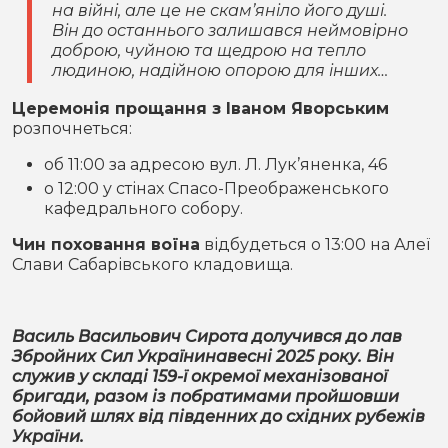
на війні, але це не скам’яніло його душі.
Він до останнього залишався неймовірно
доброю, чуйною та щедрою на тепло
людиною, надійною опорою для інших…
Церемонія прощання з Іваном Яворським
розпочнеться:
об 11:00 за адресою вул. Л. Лук’яненка, 46
о 12:00 у стінах Спасо-Преображенського
кафедрального собору.
Чин поховання воїна
відбудеться о 13:00 на Алеї
Слави Сабарівського кладовища.
Василь Васильович Сирота долучився до лав
Збройних Сил Українинавесні 2025 року. Він
служив у складі 159-ї окремої механізованої
бригади, разом із побратимами пройшовши
бойовий шлях від південних до східних рубежів
України.