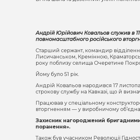
Андрій Юрійович Ковальов служив в 111
повномасштабного російського вторгне
Старший сержант, командир відділення 
Лисичанськом, Кремінною, Краматорсь
року поблизу селища Очеретине Покро
Йому було 51 рік.
Андрій Ковальов народився 17 листопа
строкову службу на Кавказі, що й визн
Працював у спеціальному конструкторс
вторгненням — у виробничому об’єднан
Захисник нагороджений бригадними 
поранення».
Також був учасником Революції Гідност