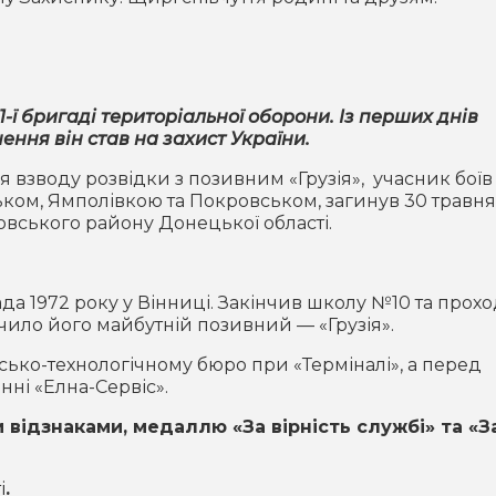
-ї бригаді територіальної оборони. Із перших днів
ння він став на захист України.
взводу розвідки з позивним «Грузія», учасник боїв
ком, Ямполівкою та Покровськом, загинув 30 травня
вського району Донецької області.
да 1972 року у Вінниці. Закінчив школу №10 та прох
ачило його майбутній позивний — «Грузія».
ько-технологічному бюро при «Терміналі», а перед
ні «Елна-Сервіс».
відзнаками, медаллю «За вірність службі» та «З
і
.