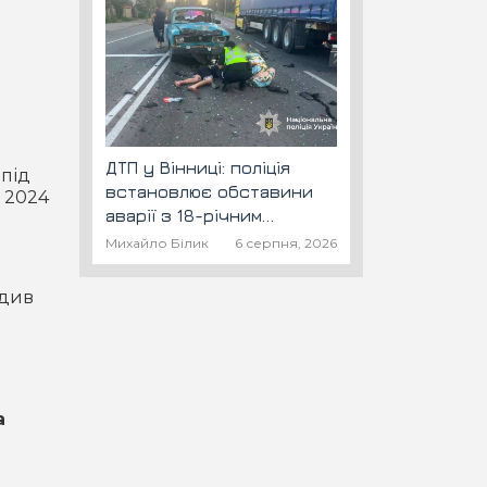
ДТП у Вінниці: поліція
 під
встановлює обставини
 2024
аварії з 18-річним
скутеристом
Михайло Білик
6 серпня, 2026
одив
а