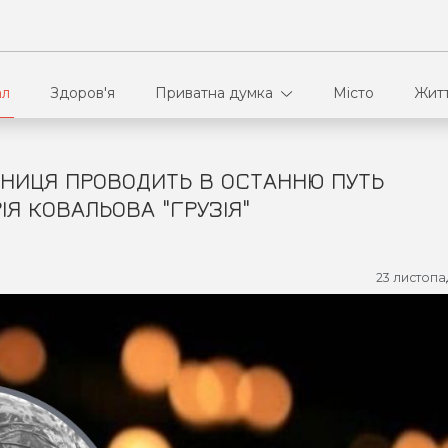
ал
Здоров'я
Приватна думка
Місто
Жит
ІННИЦЯ ПРОВОДИТЬ В ОСТАННЮ ПУТЬ
В кулуарах
Ві
Я КОВАЛЬОВА "ГРУЗІЯ"
Ко
23 листопа
Па
Сп