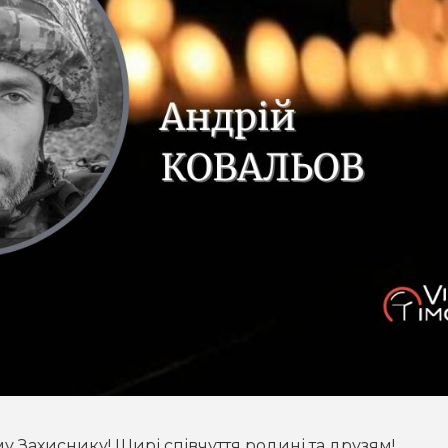
у Захиснику! Щирі співчуття родині та друзям!