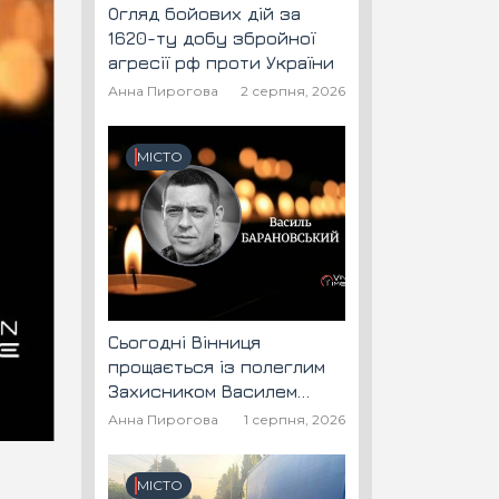
Огляд бойових дій за
1620-ту добу збройної
агресії рф проти України
Анна Пирогова
2 серпня, 2026
МІСТО
Сьогодні Вінниця
прощається із полеглим
Захисником Василем
Барановським "Шторм"
Анна Пирогова
1 серпня, 2026
МІСТО