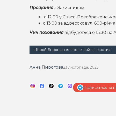
Прощання
з Захисником:
о 12:00 у Спасо-Преображенськ
о 13:00 за адресою: вул. 600-річчя,
Чин поховання
відбудеться о 13:30 на
#Герой
#прощання
#полеглий
#захисник
Анна Пирогова
23 листопада, 2025
Підписатись на н