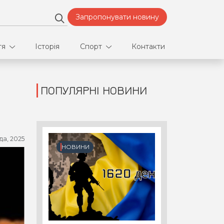
Запропонувати новину
тя
Історія
Спорт
Контакти
ПОПУЛЯРНІ НОВИНИ
део
Футбол
нфлікти
да, 2025
ртнери
НОВИНИ
орт