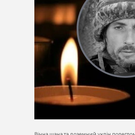
Вічна шана та доземний уклін полеглом