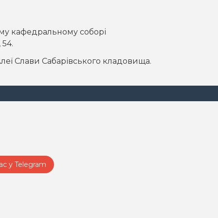
ому кафедральному соборі
 54.
 Алеї Слави Сабарівського кладовища.
ас у Telegram