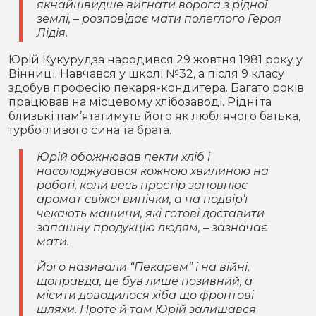
якнайшвидше вигнати ворога з рідної
землі, – розповідає мати полеглого Героя
Лідія.
Юрій Кукурудза народився 29 жовтня 1981 року у
Вінниці. Навчався у школі №32, а після 9 класу
здобув професію пекаря-кондитера. Багато років
працював на місцевому хлібозаводі. Рідні та
близькі пам’ятатимуть його як люблячого батька,
турботливого сина та брата.
Юрій обожнював пекти хліб і
насолоджувався кожною хвилиною на
роботі, коли весь простір заповнює
аромат свіжої випічки, а на подвір’ї
чекають машини, які готові доставити
запашну продукцію людям, – зазначає
мати.
Його називали “Пекарем” і на війні,
щоправда, це був лише позивний, а
місити доводилося хіба що фронтові
шляхи. Проте й там Юрій залишався