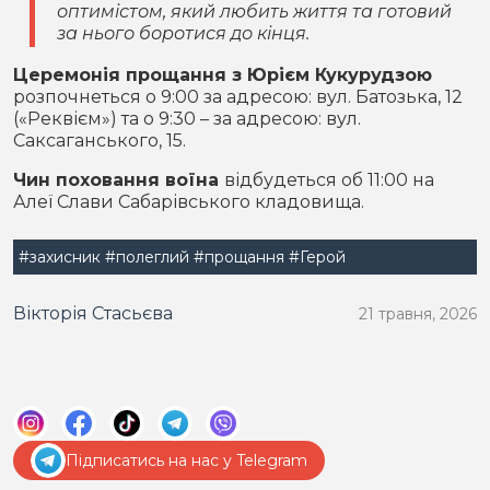
оптимістом, який любить життя та готовий
за нього боротися до кінця.
Церемонія прощання з Юрієм Кукурудзою
розпочнеться о 9:00 за адресою: вул. Батозька, 12
(«Реквієм») та о 9:30 – за адресою: вул.
Саксаганського, 15.
Чин поховання воїна
відбудеться об 11:00 на
Алеї Слави Сабарівського кладовища.
#захисник
#полеглий
#прощання
#Герой
Вікторія Стасьєва
21 травня, 2026
Підписатись на нас у Telegram