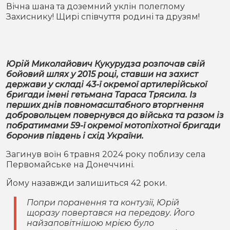
Місто
В кулуарах
Вічна шана та доземний уклін полеглому
Захиснику! Щирі співчуття родині та друзям!
Життя
Історія
Відео
Юрій Миколайович Кукурудза розпочав свій
бойовий шлях у 2015 році, ставши на захист
Спорт
Конфлікти
держави у складі 43-ї окремої артилерійської
бригади імені гетьмана Тараса Трясила. Із
перших днів повномасштабного вторгнення
Контакти
Партнери
Футбол
добровольцем повернувся до війська та разом із
побратимами 59-ї окремої мотопіхотної бригади
Спорт
боронив південь і схід України.
Підписатись на нас у Telegram
Загинув воїн 6 травня 2024 року поблизу села
Первомайське на Донеччині.
Йому назавжди залишиться 42 роки.
Попри поранення та контузії, Юрій
щоразу повертався на передову. Його
найзаповітнішою мрією було