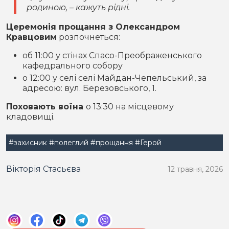
родиною, – кажуть рідні.
Церемонія прощання з Олександром
Кравцовим
розпочнеться:
об 11:00 у стінах Спасо-Преображенського
кафедрального собору
о 12:00 у селі селі Майдан-Чепельський, за
адресою: вул. Березовського, 1.
Поховають воїна
о 13:30 на місцевому
кладовищі.
#захисник
#полеглий
#прощання
#Герой
Вікторія Стасьєва
12 травня, 2026