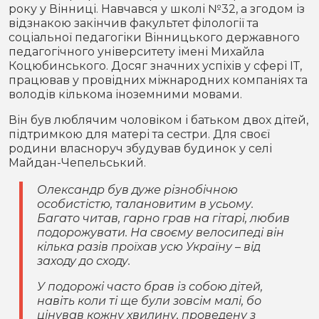
року у Вінниці. Навчався у школі №32, а згодом із
відзнакою закінчив факультет філології та
соціальної педагогіки Вінницького державного
педагогічного університету імені Михайла
Коцюбинського. Досяг значних успіхів у сфері ІТ,
працював у провідних міжнародних компаніях та
володів кількома іноземними мовами.
Він був люблячим чоловіком і батьком двох дітей,
підтримкою для матері та сестри. Для своєї
родини власноруч збудував будинок у селі
Майдан-Чепельський.
Олександр був дуже різнобічною
особистістю, талановитим в усьому.
Багато читав, гарно грав на гітарі, любив
подорожувати. На своєму велосипеді він
кілька разів проїхав усю Україну – від
заходу до сходу.
У подорожі часто брав із собою дітей,
навіть коли ті ще були зовсім малі, бо
цінував кожну хвилину, проведену з