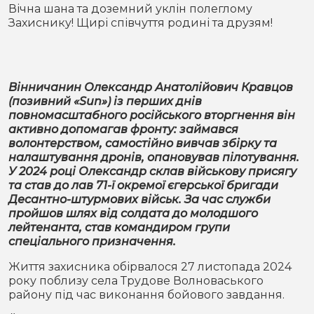
Місто
В кулуарах
Вічна шана та доземний уклін полеглому
Захиснику! Щирі співчуття родині та друзям!
Життя
Історія
Відео
Вінничанин Олександр Анатолійович Кравцов
(позивний «Sun») із перших днів
Спорт
Конфлікти
повномасштабного російського вторгнення він
активно допомагав фронту: займався
волонтерством, самостійно вивчав збірку та
Контакти
Партнери
Футбол
налаштування дронів, опановував пілотування.
У 2024 році Олександр склав військову присягу
Спорт
та став до лав 71-ї окремої єгерської бригади
Підписатись на нас у Telegram
Десантно-штурмових військ. За час служби
пройшов шлях від солдата до молодшого
лейтенанта, став командиром групи
спеціального призначення.
Життя захисника обірвалося 27 листопада 2024
року поблизу села Трудове Волноваського
району під час виконання бойового завдання.