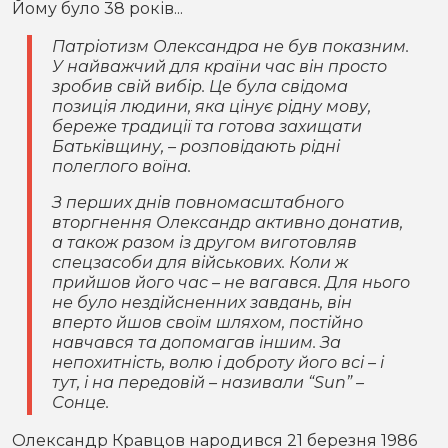
Йому було 38 років...
Патріотизм Олександра не був показним.
У найважчий для країни час він просто
зробив свій вибір. Це була свідома
позиція людини, яка цінує рідну мову,
береже традиції та готова захищати
Батьківщину, – розповідають рідні
полеглого воїна.
З перших днів повномасштабного
вторгнення Олександр активно донатив,
а також разом із другом виготовляв
спецзасоби для військових. Коли ж
прийшов його час – не вагався. Для нього
не було нездійсненних завдань, він
вперто йшов своїм шляхом, постійно
навчався та допомагав іншим. За
непохитність, волю і доброту його всі – і
тут, і на передовій – називали “Sun” –
Сонце.
Олександр Кравцов народився 21 березня 1986