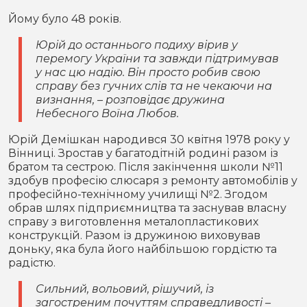
Йому було 48 років.
Юрій до останнього подиху вірив у
перемогу України та завжди підтримував
у нас цю надію. Він просто робив свою
справу без гучних слів та не чекаючи на
визнання, – розповідає дружина
Небесного Воїна Любов.
Юрій Демішкан народився 30 квітня 1978 року у
Вінниці. Зростав у багатодітній родині разом із
братом та сестрою. Після закінчення школи №11
здобув професію слюсаря з ремонту автомобілів у
професійно-технічному училищі №2. Згодом
обрав шлях підприємництва та заснував власну
справу з виготовлення металопластикових
конструкцій. Разом із дружиною виховував
доньку, яка була його найбільшою гордістю та
радістю.
Сильний, вольовий, рішучий, із
загостреним почуттям справедливості –