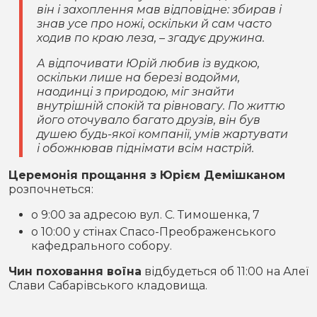
він і захоплення мав відповідне: збирав і
знав усе про ножі, оскільки й сам часто
ходив по краю леза, – згадує дружина.
А відпочивати Юрій любив із вудкою,
оскільки лише на березі водойми,
наодинці з природою, міг знайти
внутрішній спокій та рівновагу. По життю
його оточувало багато друзів, він був
душею будь-якої компанії, умів жартувати
і обожнював піднімати всім настрій.
Церемонія прощання з Юрієм Демішканом
розпочнеться:
о 9:00 за адресою вул. С. Тимошенка, 7
о 10:00 у стінах Спасо-Преображенського
кафедрального собору.
Чин поховання воїна
відбудеться об 11:00 на Алеї
Слави Сабарівського кладовища.