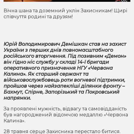
Місто
В кулуарах
Вічна шана та доземний уклін Захисникам! Щирі
співчуття родині та друзям!
Життя
Історія
Відео
Юрій Володимирович Демішкан став на захист
Спорт
Конфлікти
України з перших днів повномасштабного
російського вторгнення. Під позивним «Демон»
він гідно ніс службу у складі 14-ї бригади
Контакти
Партнери
Футбол
оперативного призначення НГУ «Червона
Калина». Як старший сержант та
Спорт
військовослужбовець роти вогневої підтримки,
Підписатись на нас у Telegram
пройшов через найзапекліші ділянки фронту –
Бахмут, Спірне, Запорізький та Покровський
напрямки.
За проявлені мужність, відвагу та самовідданість
був нагороджений відомчою медаллю «Червона
Калина».
28 травня серце Захисника перестало битися.