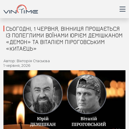
СЬОГОДНІ, 1 ЧЕРВНЯ, ВІННИЦЯ ПРОЩАЄТЬСЯ
ІЗ ПОЛЕГЛИМИ ВОЇНАМИ ЮРІЄМ ДЕМІШКАНОМ
«ДЕМОН» ТА ВІТАЛІЄМ ПІРОГОВСЬКИМ
Головна
«КИТАЄЦЬ»
Війна
Автор: Вікторія Стасьєва
1 червня, 2026
Новини
Кримінал
Здоров'я
Приватна думка