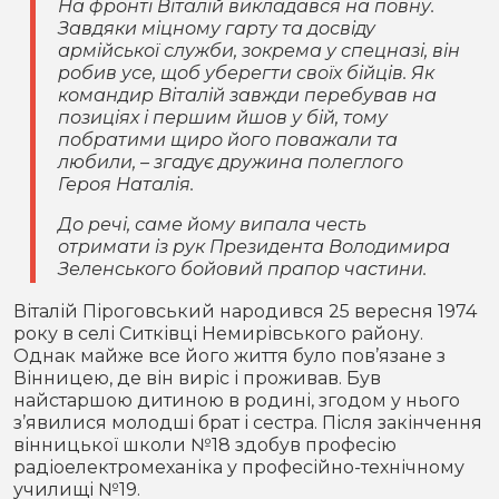
На фронті Віталій викладався на повну.
Завдяки міцному гарту та досвіду
армійської служби, зокрема у спецназі, він
робив усе, щоб уберегти своїх бійців. Як
командир Віталій завжди перебував на
позиціях і першим йшов у бій, тому
побратими щиро його поважали та
любили, – згадує дружина полеглого
Героя Наталія.
До речі, саме йому випала честь
отримати із рук Президента Володимира
Зеленського бойовий прапор частини.
Віталій Піроговський народився 25 вересня 1974
року в селі Ситківці Немирівського району.
Однак майже все його життя було пов’язане з
Вінницею, де він виріс і проживав. Був
найстаршою дитиною в родині, згодом у нього
з’явилися молодші брат і сестра. Після закінчення
вінницької школи №18 здобув професію
радіоелектромеханіка у професійно-технічному
училищі №19.