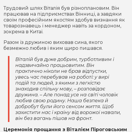
Трудовий шлях Віталія був різноплановим. Він
працював на підприємствах Вінниці, а завдяки
своїм професійним якостям здобув визнання як
товарознавець і менеджер навіть за кордоном,
зокрема в Китаї.
Разом із дружиною виховав сина, якого
безмежно любив і яким щиро пишався.
Віталій був дуже добрим, турботливим і
надзвичайно працьовитим. Він
практично ніколи не брав відпустки,
увесь час перебував на роботі: у вирі
подій та людей, з якими з легкістю
знаходив спільну мову, – розповідає
дружина. – Але понад усе на світі чоловік
любив свою родину. Наша безпека й
добробут були його сенсом життя. Щоб
захистити нас і країну від ворожої навали,
він без вагань пішов на фронт.
Церемонія прощання з Віталієм Піроговським