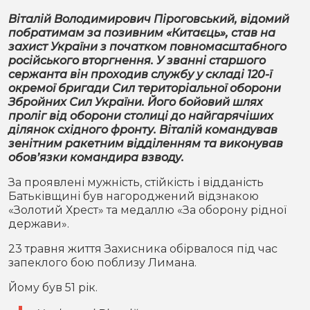
Віталій Володимирович Піроговський, відомий
побратимам за позивним «Китаєць», став на
захист України з початком повномасштабного
російського вторгнення. У званні старшого
сержанта він проходив службу у складі 120-ї
окремої бригади Сил територіальної оборони
Збройних Сил України. Його бойовий шлях
проліг від оборони столиці до найгарячіших
ділянок східного фронту. Віталій командував
зенітним ракетним відділенням та виконував
обов’язки командира взводу.
За проявлені мужність, стійкість і відданість
Батьківщині був нагороджений відзнакою
«Золотий Хрест» та медаллю «За оборону рідної
держави».
23 травня життя Захисника обірвалося під час
запеклого бою поблизу Лимана.
Йому був 51 рік.