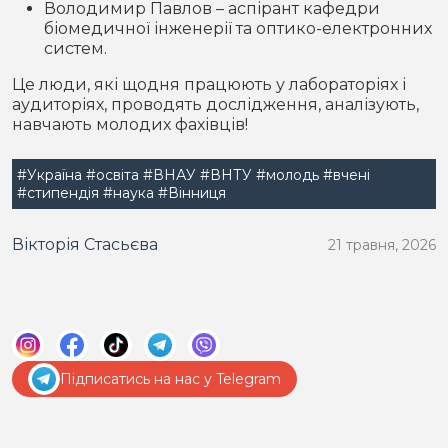
Володимир Павлов – аспірант кафедри
біомедичної інженерії та оптико-електронних
систем.
Це люди, які щодня працюють у лабораторіях і
аудиторіях, проводять дослідження, аналізують,
навчають молодих фахівців!
#Україна
#освіта
#ВНАУ
#ВНТУ
#молодь
#вчені
#стипендія
#наука
#Вінниця
Вікторія Стасьєва
21 травня, 2026
Підписатись на нас у Telegram