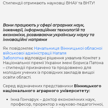
Місто
В кулуарах
Стипендії отримають науковці ВНАУ та ВНТУ!
Життя
Вони працюють у сфері аграрних наук,
Історія
Відео
інженерії, інформаційних технологій та
економіки, розвиваючи українську науку та
Спорт
Конфлікти
інноваційні напрями
Як повідомляє
Начальниця Вінницької обласної
Контакти
Партнери
Футбол
військової адміністрації Наталя
Заболотна
відповідні рішення ухвалив Комітет з
Спорт
Національної премії України імені Бориса Патона
Підписатись на нас у Telegram
– стипендії призначено та продовжено для
молодих учених із провідних закладів вищої
освіти області.
Серед відзначених представники
Вінницького
національного аграрного університету:
Інна Гончарук – доктор економічних наук,
професор, проректор з науково-педагогічної,