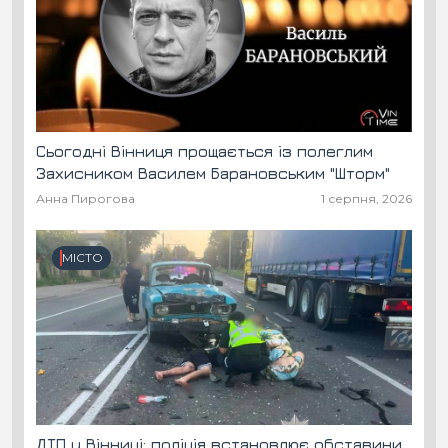
Сьогодні Вінниця прощається із полеглим
Захисником Василем Барановським "Шторм"
Анна Пирогова
1 серпня, 2026
МІСТО
ДТП у Вінниці: поліція встановлює обставини