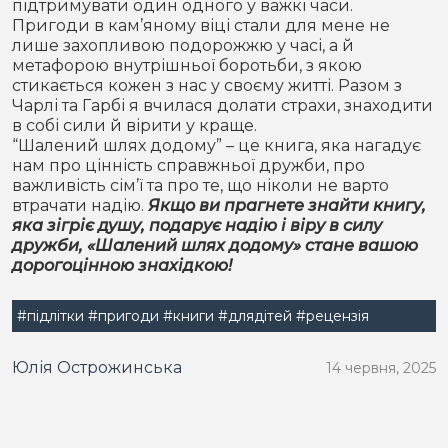
підтримувати один одного у важкі часи.
Пригоди в кам’яному віці стали для мене не
лише захопливою подорожжю у часі, а й
метафорою внутрішньої боротьби, з якою
стикається кожен з нас у своєму житті. Разом з
Чарлі та Гарбі я вчилася долати страхи, знаходити
в собі сили й вірити у краще.
“Шалений шлях додому” – це книга, яка нагадує
нам про цінність справжньої дружби, про
важливість сім’ї та про те, що ніколи не варто
втрачати надію.
Якщо ви прагнете знайти книгу,
яка зігріє душу, подарує надію і віру в силу
дружби, «Шалений шлях додому» стане вашою
дорогоцінною знахідкою!
#підлітки
#пригоди
#книги
#длядітей
#рецензія
Юлія Острожинська
14 червня, 2025