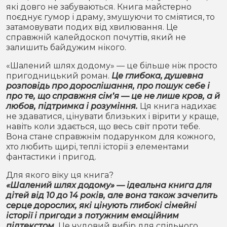
які довго не забуваються. Книга майстерно
поєднує гумор і драму, змушуючи то сміятися, то
затамовувати подих від хвилювання. Це
справжній калейдоскоп почуттів, який не
залишить байдужим нікого.
«Шалений шлях додому» — це більше ніж просто
пригодницький роман.
Це глибока, душевна
розповідь про дорослішання, про пошук себе і
про те, що справжня сім’я — це не лише кров, а й
любов, підтримка і розуміння.
Ця книга надихає
не здаватися, цінувати близьких і вірити у краще,
навіть коли здається, що весь світ проти тебе.
Вона стане справжнім подарунком для кожного,
хто любить щирі, теплі історії з елементами
фантастики і пригод.
Для якого віку ця книга?
«Шалений шлях додому» — ідеальна книга для
дітей від 10 до 14 років, але вона також зачепить
серце дорослих, які цінують глибокі сімейні
історії і пригоди з потужним емоційним
підтекстом.
Це чудовий вибір для спільного