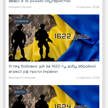
аварії з 18-річним скутеристом
Михайло Білик
6 серпня, 2026
НОВИНИ
Огляд бойових дій за 1622-гу добу збройної
агресії рф проти України
Вікторія Стасьєва
4 серпня, 2026
МІСТО