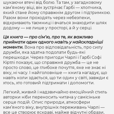
шукаючи втечі від болю. Та там, у загадковому
кам’яному віці, він зустрічає Гарбі — хлопчика,
який стане йому справжнім другом і підтримкою.
Разом вони проходять через небезпеки,
відкривають таємниці і вчаться знаходити шлях
додому — не лише у просторі, а й у серці.
Ця книга — про сім’ю, про те, як важливо
приймати один одного навіть у найскладніші
моменти.
Вона про відповідальність, про силу
дружби, яка здатна подолати будь-які
перешкоди. Через пригоди Чарлі і Гарбі Софі
Кіртлі показує, що справжня дружба — це не
просто слово, це глибоке почуття, яке не знає ні
віку, ні часу. І найголовніше — книга нагадує, що
навіть коли здається, що ти один у світі, завжди є
хтось, хто готовий підтримати і допомогти.
Легкий, живий і надзвичайно емоційний стиль
авторки ніби переносить читача у самісіньке
серце подій. Опис природи, атмосфери
кам’яного віку, внутрішніх переживань Чарлі —
все це створює яскраві, майже відчутні образи,