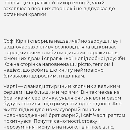
історія, це справжній вихор емоцій, який
Місто
В кулуарах
захоплює з перших сторінок і не відпускає до
останньої крапки.
Життя
Історія
Відео
Софі Кіртлі створила надзвичайно зворушливу і
Спорт
Конфлікти
водночас захопливу розповідь, яка відкриває
перед читачем глибини дитячих переживань,
сімейних драм і справжньої, непідробної дружби.
Контакти
Партнери
Футбол
Кожна сторінка наповнена щирістю, теплом і
надією, що робить цю книгу неймовірно
Спорт
близькою і дорослим, і підліткам.
Підписатись на нас у Telegram
Чарлі — дванадцятирічний хлопчик з великим
серцем і ще більшими мріями. Він так чекав на
братика чи сестричку, уявляючи, як вони разом
будуть гратися і підтримувати одне одного. Але
життя підкинуло йому суворий виклик:
новонароджений брат хворий, і світ Чарлі раптом
похитнувся. Почуття самотності, страху і
нерозуміння тиснуть на нього, і він тікає в ліс,