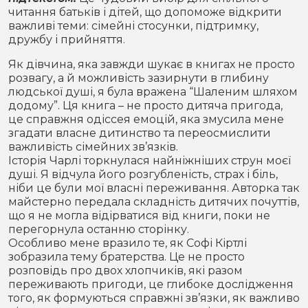
читання батьків і дітей, що допоможе відкрити
важливі теми: сімейні стосунки, підтримку,
дружбу і прийняття.
Як дівчина, яка завжди шукає в книгах не просто
розвагу, а й можливість зазирнути в глибину
людської душі, я була вражена “Шаленим шляхом
додому”. Ця книга – не просто дитяча пригода,
це справжня одіссея емоцій, яка змусила мене
згадати власне дитинство та переосмислити
важливість сімейних зв’язків.
Історія Чарлі торкнулася найніжніших струн моєї
душі. Я відчула його розгубленість, страх і біль,
ніби це були мої власні переживання. Авторка так
майстерно передала складність дитячих почуттів,
що я не могла відірватися від книги, поки не
перегорнула останню сторінку.
Особливо мене вразило те, як Софі Кіртлі
зобразила тему братерства. Це не просто
розповідь про двох хлопчиків, які разом
переживають пригоди, це глибоке дослідження
того, як формуються справжні зв’язки, як важливо