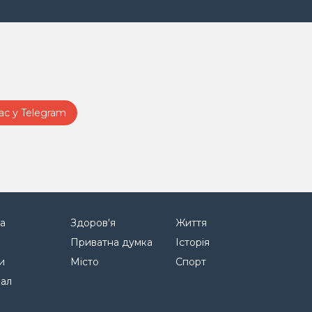
ас у Telegram
а
Здоров'я
Життя
Приватна думка
Історія
и
Місто
Спорт
нал