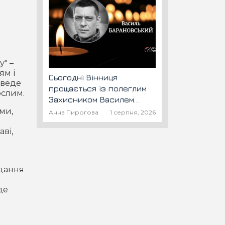
у" –
ям і
Сьогодні Вінниця
 веде
прощається із полеглим
ослим.
Захисником Василем
Барановським "Шторм"
ми,
Анна Пирогова
1 серпня, 2026
аві,
вдання
де