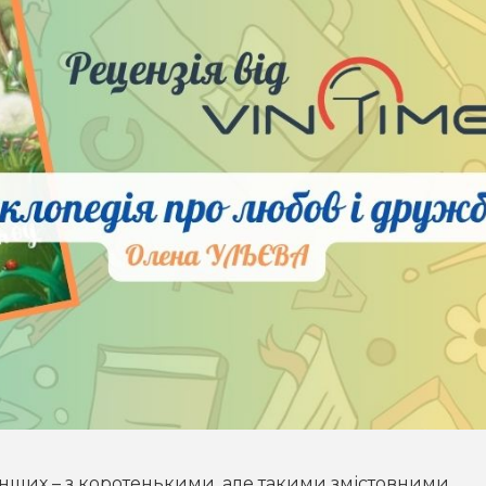
ших – з коротенькими, але такими змістовними