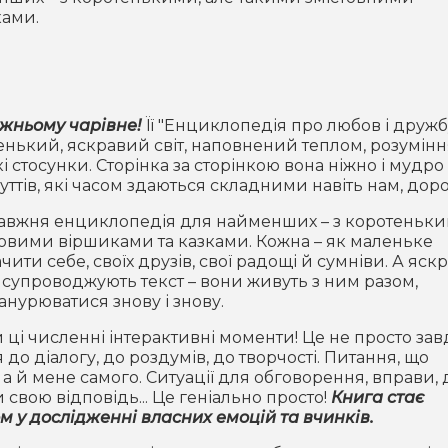
ками.
жньому чарівне!
Її "Енциклопедія про любов і дружб
енький, яскравий світ, наповнений теплом, розумінн
стосунки. Сторінка за сторінкою вона ніжно і мудро
уттів, які часом здаються складними навіть нам, дор
равжня енциклопедія для найменших – з коротеньки
довими віршиками та казками. Кожна – як маленьке
ти себе, своїх друзів, свої радощі й сумніви. А яскр
о супроводжують текст – вони живуть з ним разом,
анурюватися знову і знову.
ці численні інтерактивні моменти! Це не просто за
до діалогу, до роздумів, до творчості. Питання, що
 й мене самого. Ситуації для обговорення, вправи, 
свою відповідь... Це геніально просто!
Книга стає
 у дослідженні власних емоцій та вчинків.