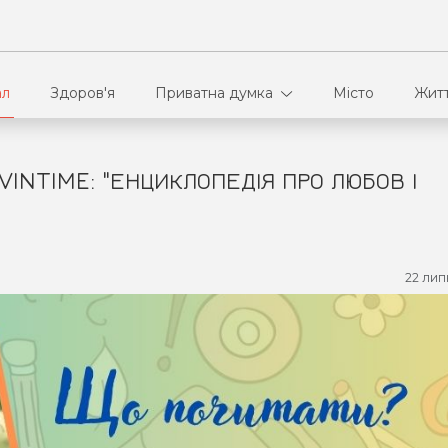
ал
Здоров'я
Приватна думка
Місто
Жит
VINTIME: "ЕНЦИКЛОПЕДІЯ ПРО ЛЮБОВ І
В кулуарах
Ві
Ко
22 лип
Па
Сп