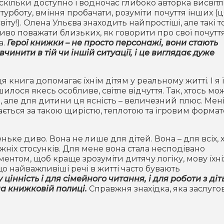
скільки доступно і водночас глибоко авторка висвіт
урботу, вміння пробачати, розуміти почуття інших (
віту!). Олена Ульєва знаходить найпростіші, але такі т
иво поважати близьких, як говорити про свої почуття
а.
Герої книжки – не просто персонажі, вони стають
инити в тій чи іншій ситуації, і це виглядає дуже
ця книга допомагає їхнім дітям у реальному житті. І я 
илося якесь особливе, світле відчуття. Так, хтось мо
 але для дитини ця ясність – величезний плюс. Мен
вається за такою щирістю, теплотою та ігровим формат
ьке диво. Вона не лише для дітей. Вона – для всіх, 
вжніх стосунків. Для мене вона стала несподівано
нтом, щоб краще зрозуміти дитячу логіку, мову їхні
що найважливіші речі в житті часто бувають
цінність і для сімейного читання, і для роботи з діть
на книжковій полиці.
Справжня знахідка, яка заслуго