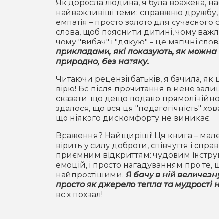
Як доросла людина, я була вражена, на
найважливіші теми: справжню дружбу, т
емпатія – просто золото для сучасного с
слова, щоб пояснити дитині, чому важл
чому "вибач" і "дякую" – це магічні слов
прикладами, які показують, як можна вч
природно, без натяку.
Читаючи рецензії батьків, я бачила, як 
вірю! Бо після прочитання в мене залиш
сказати, що дещо подано прямолінійно,
здалося, що вся ця "педагогічність" хо
що ніякого дискомфорту не виникає.
Враження? Найщиріші! Ця книга – мален
вірить у силу доброти, співчуття і спра
приємним відкриттям: чудовим інструме
емоцій, і просто нагадуванням про те, 
найпростішими.
Я бачу в ній величезну 
просто як джерело тепла та мудрості 
всіх похвал!