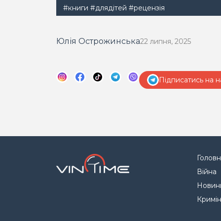
#книги
#длядітей
#рецензія
Юлія Острожинська
22 липня, 2025
Підписатись на н
Головн
Війна
Новин
Кримі