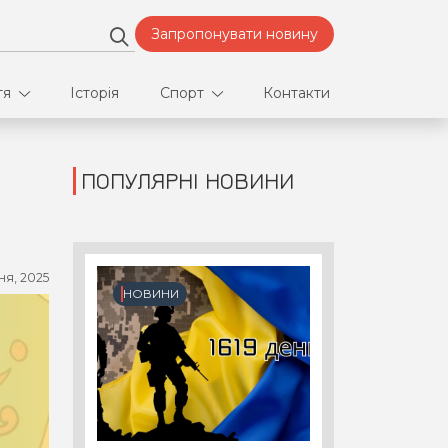
Запропонувати новину
тя
Історія
Спорт
Контакти
ПОПУЛЯРНІ НОВИНИ
део
Футбол
нфлікти
ня, 2025
ртнери
НОВИНИ
орт