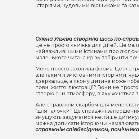
історіями, чудовими віршиками та каз
Олена Ульєва створила щось по-справ
це не просто книжка для дітей. Це мал
найважливішими істинами про людські 
маленького читача крізь лабіринти поч
Мене просто захопила форма! Це ж сп
але такими змістовними історіями, чу
дзеркальце, в якому дитина може побачи
повні життя ілюстрації? Вони не прост
створюючи атмосферу, в яку хочеться з
Але справжнім скарбом для мене стали 
"для галочки". Це справжні запрошення 
змушують задуматися не лише дитину, а
можна дописати історію чи намалювати 
справжнім співбесідником, помічником