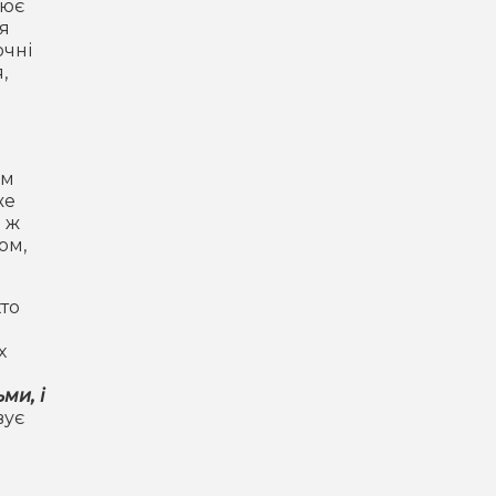
лює
ця
очні
,
їм
же
і ж
ом,
хто
х
ми, і
вує