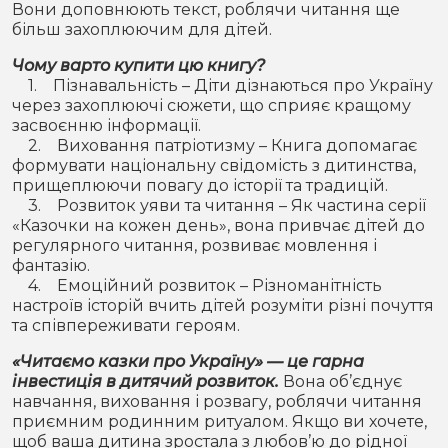
Вони доповнюють текст, роблячи читання ще
більш захоплюючим для дітей.
Чому варто купити цю книгу?
1. Пізнавальність – Діти дізнаються про Україну
через захоплюючі сюжети, що сприяє кращому
засвоєнню інформації.
2. Виховання патріотизму – Книга допомагає
формувати національну свідомість з дитинства,
прищеплюючи повагу до історії та традицій.
3. Розвиток уяви та читання – Як частина серії
«Казочки на кожен день», вона привчає дітей до
регулярного читання, розвиває мовлення і
фантазію.
4. Емоційний розвиток – Різноманітність
настроїв історій вчить дітей розуміти різні почуття
та співпереживати героям.
«Читаємо казки про Україну» — це гарна
інвестиція в дитячий розвиток.
Вона об’єднує
навчання, виховання і розвагу, роблячи читання
приємним родинним ритуалом. Якщо ви хочете,
щоб ваша дитина зростала з любов’ю до рідної