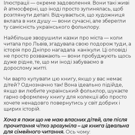
Ілюстрації — окреме задоволення. Вони такі живі
й атмосферні, що іноді просто зупинялась, щоб
розглянути деталі. Відчувається, що художниця
вклала в них душу — вони сучасні, але зберегли
ту самісність українського фольклору.
Найбільше зворушили казки про міста — коли
читала про Львів, згадувала свою подорож туди, а
історія про Дніпро нагадала канікули. Ці оповіді
не просто розважають — вони пробуджують щось
дуже рідне, те, що ми іноді забуваємо в
дорослому житті.
Чи варто купувати цю книгу, якщо у вас немає
дітей? Однозначно так! Вона ідеально підійде,
якщо ви любите український фольклор, шукаєте
гарно оформлену книгу для колекції або просто
хочете ненадовго повернутись у світ добрих і
щирих історій.
Хоча я поки що не маю власних дітей, але після
прочитання чітко зрозуміла – ця книга ідеальна
для сімейного читання.
Ось чому: