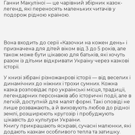
Ганни Макуліної — це чарівний збірник казок-
Місто
В кулуарах
легенд, які переносять маленьких читачів у
подорож рідною країною.
Життя
Історія
Відео
Вона входить до серії «Казочки на кожен день» і
Спорт
Конфлікти
призначена для дітей віком від 3 до 5 років, але
також може бути цікавою для батьків, які хочуть
разом із дітьми відкривати Україну через казкові
Контакти
Партнери
Футбол
історії.
У книзі зібрані різножанрові історії — від веселих і
Спорт
Підписатись на нас у Telegram
динамічних до ніжних і трохи сумних. Кожна
казка розповідає про українські місця, традиції,
легендарних персонажів або історичні події, але в
легкій, доступній для малят формі. Такі оповіді не
лише розважають, а й виховують любов до рідної
землі, розширюють кругозір і пробуджують
цікавість до культури України.
Книгу прикрашають яскраві, сучасні малюнки, які
додають казкам особливого тепла та затишку.