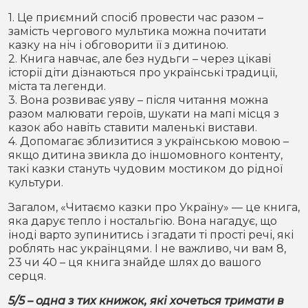
1. Це приємний спосіб провести час разом –
замість чергового мультика можна почитати
казку на ніч і обговорити її з дитиною.
2. Книга навчає, але без нудьги – через цікаві
історії діти дізнаються про українські традиції,
міста та легенди.
3. Вона розвиває уяву – після читання можна
разом малювати героїв, шукати на мапі місця з
казок або навіть ставити маленькі вистави.
4. Допомагає зблизитися з українською мовою –
якщо дитина звикла до іншомовного контенту,
такі казки стануть чудовим мостиком до рідної
культури.
Загалом, «Читаємо казки про Україну» — це книга,
яка дарує тепло і ностальгію. Вона нагадує, що
іноді варто зупинитись і згадати ті прості речі, які
роблять нас українцями. І не важливо, чи вам 8,
23 чи 40 – ця книга знайде шлях до вашого
серця.
5/5 – одна з тих книжок, які хочеться тримати в