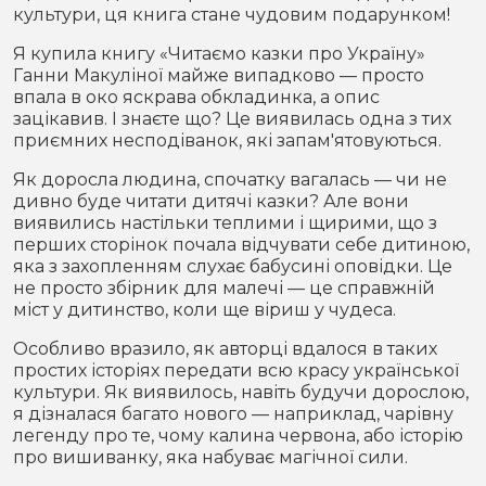
культури, ця книга стане чудовим подарунком!
Я купила книгу «Читаємо казки про Україну»
Ганни Макуліної майже випадково — просто
впала в око яскрава обкладинка, а опис
зацікавив. І знаєте що? Це виявилась одна з тих
приємних несподіванок, які запам'ятовуються.
Як доросла людина, спочатку вагалась — чи не
дивно буде читати дитячі казки? Але вони
виявились настільки теплими і щирими, що з
перших сторінок почала відчувати себе дитиною,
яка з захопленням слухає бабусині оповідки. Це
не просто збірник для малечі — це справжній
міст у дитинство, коли ще віриш у чудеса.
Особливо вразило, як авторці вдалося в таких
простих історіях передати всю красу української
культури. Як виявилось, навіть будучи дорослою,
я дізналася багато нового — наприклад, чарівну
легенду про те, чому калина червона, або історію
про вишиванку, яка набуває магічної сили.