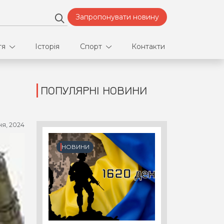
Запропонувати новину
тя
Історія
Спорт
Контакти
ПОПУЛЯРНІ НОВИНИ
део
Футбол
нфлікти
ня, 2024
ртнери
НОВИНИ
орт