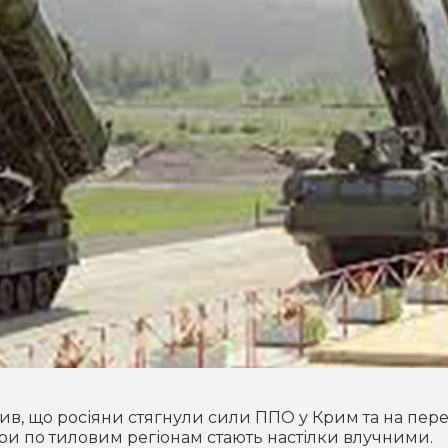
ив, що росіяни стягнули сили ППО у Крим та на пер
дари по тиловим регіонам стають настілки влучними.