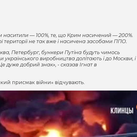
им наситили — 100%, те, що Крим насичений — 200%.
ї території не так вже і насичена засобами ППО.
сква, Петербург, бункери Путіна будуть чимось
 українського виробництва долітають і до Москви, і
Це дуже добрий знак», - сказав Ігнат в
іркий присмак війни» відчувають.