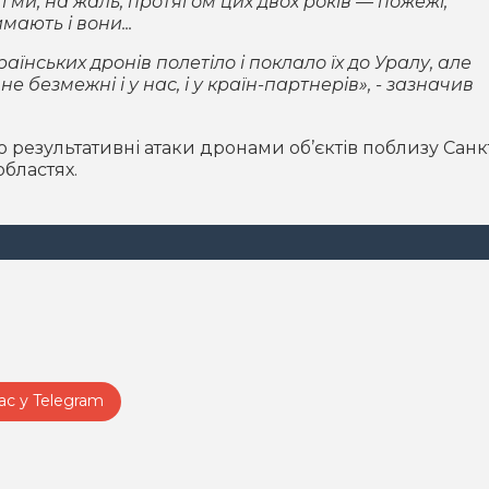
і ми, на жаль, протягом цих двох років — пожежі,
мають і вони...
раїнських дронів полетіло і поклало їх до Уралу, але
е безмежні і у нас, і у країн-партнерів», - зазначив
результативні атаки дронами об’єктів поблизу Санк
областях.
ас у Telegram