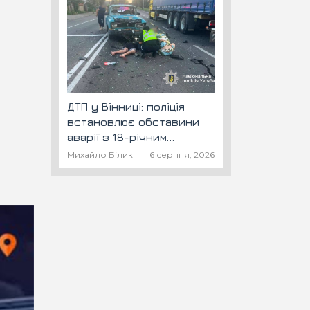
ДТП у Вінниці: поліція
встановлює обставини
аварії з 18-річним
скутеристом
Михайло Білик
6 серпня, 2026