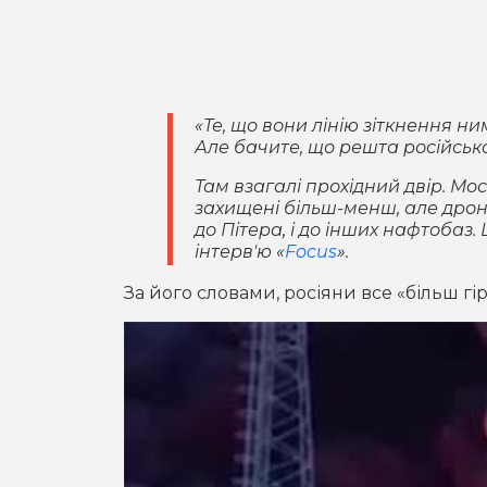
«Те, що вони лінію зіткнення н
Але бачите, що решта російсько
Там взагалі прохідний двір. Мо
захищені більш-менш, але дрони
до Пітера, і до інших нафтобаз. 
інтерв'ю «
Focus
».
За його словами, росіяни все «більш г