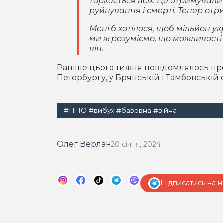
торкається всіх. Це отримували 
руйнування і смерті. Тепер отри
Мені б хотілося, щоб мільйон ук
ми ж розуміємо, що можливості н
він.
Раніше цього тижня повідомлялось про 
Петербургу, у Брянській і Тамбовській 
#ППО
#вибух
#бавовна
#війна
Олег Верлан
20 січня, 2024
Підписатись на н