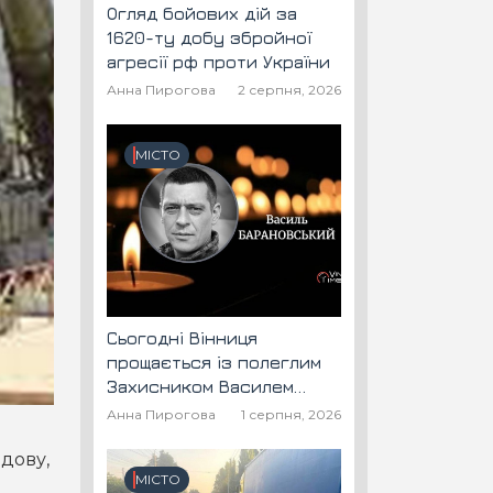
Огляд бойових дій за
1620-ту добу збройної
агресії рф проти України
Анна Пирогова
2 серпня, 2026
МІСТО
Сьогодні Вінниця
прощається із полеглим
Захисником Василем
Барановським "Шторм"
Анна Пирогова
1 серпня, 2026
едову,
МІСТО