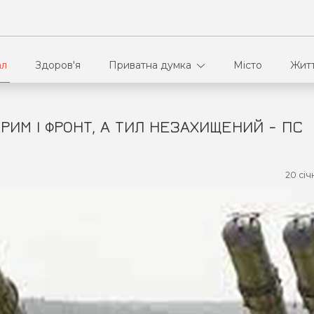
ал
Здоров'я
Приватна думка
Місто
Жит
РИМ І ФРОНТ, А ТИЛ НЕЗАХИЩЕНИЙ - ПС
В кулуарах
Ві
Ко
20 січ
Па
Сп