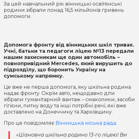
Місто
В кулуарах
За цей навчальний рік вінницькі освітянські
родини зібрали понад 16,5 мільйонів гривень
допомоги.
Життя
Історія
Відео
Допомога фронту від вінницьких шкіл триває.
Спорт
Конфлікти
Учні, батьки та педагоги ліцею №13 передали
нашим захисникам ще один автомобіль –
повнопривідний Mercedes, який вирушить до
Контакти
Партнери
Футбол
підрозділу, що боронить Україну на
сумському напрямку.
Спорт
Підписатись на нас у Telegram
Це вже не перша допомога, яку шкільна родина
надає фронту. Окрім авто, нещодавно діти
зібрали гуманітарний вантаж – смаколики, засоби
гігієни, питну воду та інші потрібні речі, які вже
доставлено на Донеччину та Харківщину.
Про це повідомляє
Вінницька міська рада.
«Шановна шкільна родино 13-го ліцею! Ви