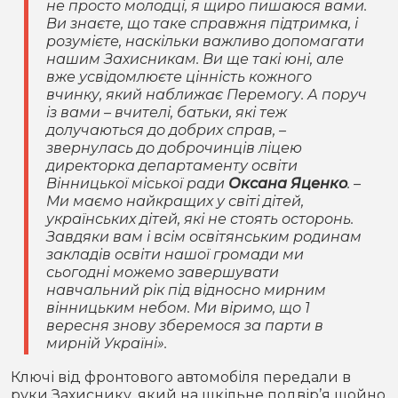
не просто молодці, я щиро пишаюся вами.
Ви знаєте, що таке справжня підтримка, і
розумієте, наскільки важливо допомагати
нашим Захисникам. Ви ще такі юні, але
вже усвідомлюєте цінність кожного
вчинку, який наближає Перемогу. А поруч
із вами – вчителі, батьки, які теж
долучаються до добрих справ, –
звернулась до доброчинців ліцею
директорка департаменту освіти
Вінницької міської ради
Оксана Яценко
. –
Ми маємо найкращих у світі дітей,
українських дітей, які не стоять осторонь.
Завдяки вам і всім освітянським родинам
закладів освіти нашої громади ми
сьогодні можемо завершувати
навчальний рік під відносно мирним
вінницьким небом. Ми віримо, що 1
вересня знову зберемося за парти в
мирній Україні».
Ключі від фронтового автомобіля передали в
руки Захиснику, який на шкільне подвір’я щойно