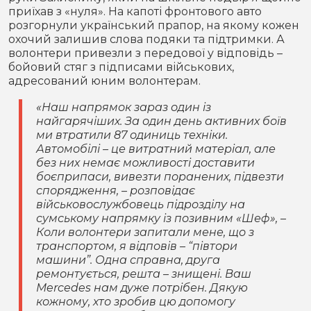
приїхав з «нуля». На капоті фронтового авто
розгорнули український прапор, на якому кожен
охочий залишив слова подяки та підтримки. А
волонтери привезли з передової у відповідь –
бойовий стяг з підписами військових,
адресований юним волонтерам.
«Наш напрямок зараз один із
найгарячіших. За один день активних боїв
ми втратили 87 одиниць техніки.
Автомобілі – це витратний матеріал, але
без них немає можливості доставити
боєприпаси, вивезти поранених, підвезти
спорядження, – розповідає
військовослужбовець підрозділу на
сумському напрямку із позивним «Шеф», –
Коли волонтери запитали мене, що з
транспортом, я відповів – “півтори
машини”. Одна справна, друга
ремонтується, решта – знищені. Ваш
Mercedes нам дуже потрібен. Дякую
кожному, хто зробив цю допомогу