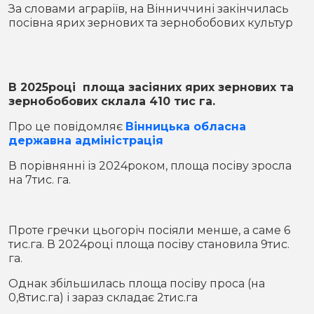
Місто
В кулуарах
За словами аграріїв, на Вінниччині закінчилась
посівна ярих зернових та зернобобових культур
Життя
Історія
Відео
В 2025році площа засіяних ярих зернових та
зернобобових склала 410 тис га.
Спорт
Конфлікти
Про це повідомляє
Вінницька обласна
державна адміністрація
Контакти
Партнери
Футбол
В порівнянні із 2024роком, площа посіву зросла
на 7тис. га.
Спорт
Підписатись на нас у Telegram
Проте гречки цьогоріч посіяли менше, а саме 6
тис.га. В 2024році площа посіву становила 9тис.
га.
Однак збільшилась площа посіву проса (на
0,8тис.га) і зараз складає 2тис.га