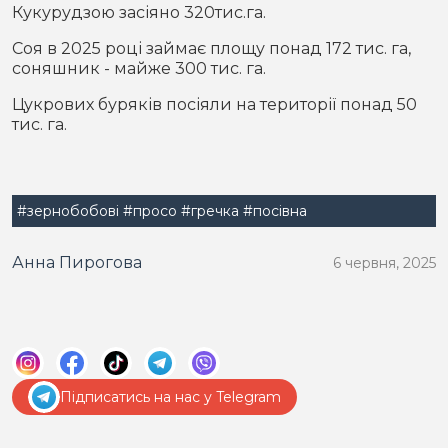
Кукурудзою засіяно 320тис.га.
Соя в 2025 році займає площу понад 172 тис. га,
соняшник - майже 300 тис. га.
Цукрових буряків посіяли на території понад 50
тис. га.
#зернобобові
#просо
#гречка
#посівна
Анна Пирогова
6 червня, 2025
Підписатись на нас у Telegram