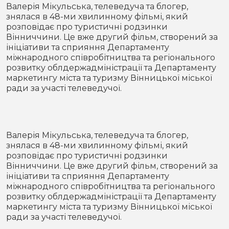
Місто
В кулуарах
Валерія Мікульська, телеведуча та блогер,
знялася в 48-ми хвилинному фільмі, який
розповідає про туристичні родзинки
Життя
Вінниччини. Це вже другий фільм, створений за
ініціативи та сприяння Департаменту
Історія
Відео
міжнародного співробітництва та регіонального
розвитку облдержадміністрації та Департаменту
маркетингу міста та туризму Вінницької міської
Спорт
Конфлікти
ради за участі телеведучої.
Контакти
Партнери
Футбол
Спорт
Валерія Мікульська, телеведуча та блогер,
Підписатись на нас у Telegram
знялася в 48-ми хвилинному фільмі, який
розповідає про туристичні родзинки
Вінниччини. Це вже другий фільм, створений за
ініціативи та сприяння Департаменту
міжнародного співробітництва та регіонального
розвитку облдержадміністрації та Департаменту
маркетингу міста та туризму Вінницької міської
ради за участі телеведучої.