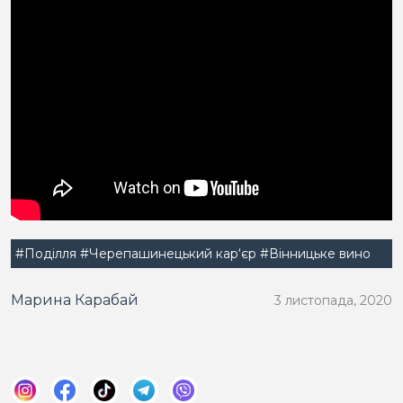
#Поділля
#Черепашинецький кар‘єр
#Вінницьке вино
Марина Карабай
3 листопада, 2020