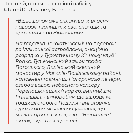
Про це йдеться на сторінці пабліку
#TourdDeUkraine у Facebook.
«Відео допоможе спланувати власну
подорож і залишити свої спогади та
враження про Вінниччину.
На глядачів чекають: космічна подорож
до Іллінецької астроблеми, емоційна
розрядка у Туристичному Кінному клубі
Ronko, Тульчинський замок графа
Потоцького, Лядівський скельний
монастир у Могилів-Подільському районі,
наповнені таємниць Нагорянські печери,
озеро з водою небесного кольору
Черепашинецький кар'єр, винний дім
Гігінеішвілі - виноробня, що відроджує
традиції старого Поділля і виготовляє
один із найсмачніших сувенірів, що
можна привезти із краю - "Вінницьке"
вино»
, - йдеться в дописі.