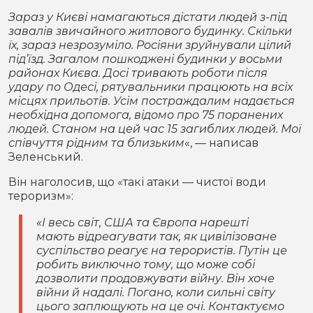
Зараз у Києві намагаються дістати людей з-під
завалів звичайного житлового будинку. Скільки
їх, зараз незрозуміло. Росіяни зруйнували цілий
підʼїзд. Загалом пошкоджені будинки у восьми
районах Києва. Досі тривають роботи після
удару по Одесі, рятувальники працюють на всіх
місцях прильотів. Усім постраждалим надається
необхідна допомога, відомо про 75 поранених
людей. Станом на цей час 15 загиблих людей. Мої
співчуття рідним та близьким
«, — написав
Зеленський.
Він наголосив, що «такі атаки — чистої води
тероризм»:
«І весь світ, США та Європа нарешті
мають відреагувати так, як цивілізоване
суспільство реагує на терористів. Путін це
робить виключно тому, що може собі
дозволити продовжувати війну. Він хоче
війни й надалі. Погано, коли сильні світу
цього заплющують на це очі. Контактуємо