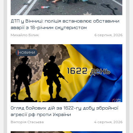
ДТП у Вінниці: поліція встановлює обставини
аварії з 18-річним скутеристом
Михайло Білик
6 серпня, 2026
НОВИНИ
Огляд бойових дій за 1622-гу добу збройної
агресії рф проти України
Вікторія Стасьєва
4 серпня, 2026