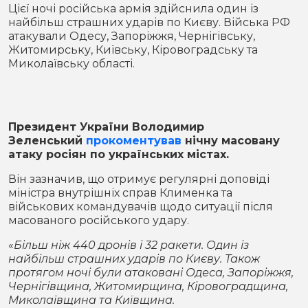
Місто
В кулуарах
Цієї ночі російська армія здійснила один із
найбільш страшних ударів по Києву. Війська РФ
атакували Одесу, Запоріжжя, Чернігівську,
Життя
Житомирську, Київську, Кіровоградську та
Миколаївську області.
Історія
Відео
Спорт
Конфлікти
Президент України Володимир
Зеленський
прокоментував
нічну масовану
Контакти
Партнери
Футбол
атаку росіян по українських містах.
Спорт
Він зазначив, що отримує регулярні доповіді
Підписатись на нас у Telegram
міністра внутрішніх справ Клименка та
військових командувачів щодо ситуації після
масованого російського удару.
«
Більш ніж 440 дронів і 32 ракети. Один із
найбільш страшних ударів по Києву. Також
протягом ночі були атаковані Одеса, Запоріжжя,
Чернігівщина, Житомирщина, Кіровоградщина,
Миколаївщина та Київщина.