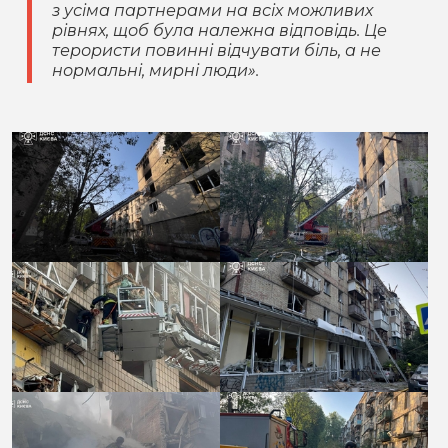
з усіма партнерами на всіх можливих
рівнях, щоб була належна відповідь. Це
терористи повинні відчувати біль, а не
нормальні, мирні люди».