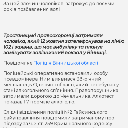
Місто
В кулуарах
За цей злочин чоловікові загрожує до восьми
років позбавлення волі
Життя
Історія
Відео
Тростянецькі правоохоронці затримали
чоловіка, який 12 жовтня зателефонував на лінію
Спорт
Конфлікти
102 і заявив, що має вибухівку та планує
замінувати залізничний вокзал у Вінниці.
Контакти
Партнери
Футбол
Повідомляє
Поліція Вінницької області
Поліцейські оперативно встановили особу
Спорт
Підписатись на нас у Telegram
псевдомінера. Ним виявився 38-річний
мешканець Одеської області, який перебував у
стані алкогольного сп’яніння. Правопорушника
затримали дорогою до Чечельника. Алкотест
показав 1,7 проміле алкоголю.
Слідчі відділення поліції №2 Гайсинського
райуправління повідомили затриманому про
підозру за ч. 2 ст. 259 Кримінального кодексу