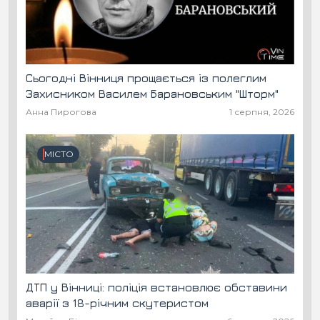
Сьогодні Вінниця прощається із полеглим
Захисником Василем Барановським "Шторм"
Анна Пирогова
1 серпня, 2026
МІСТО
ДТП у Вінниці: поліція встановлює обставини
аварії з 18-річним скутеристом