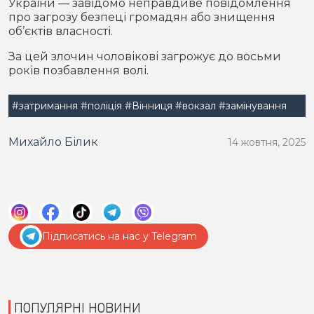
України — завідомо неправдиве повідомлення
про загрозу безпеці громадян або знищення
об’єктів власності.
За цей злочин чоловікові загрожує до восьми
років позбавлення волі.
#затримання
#поліція
#Вінниця
#вокзал
#замінування
Михайло Білик
14 жовтня, 2025
Підписатись на нас у Telegram
ПОПУЛЯРНІ НОВИНИ