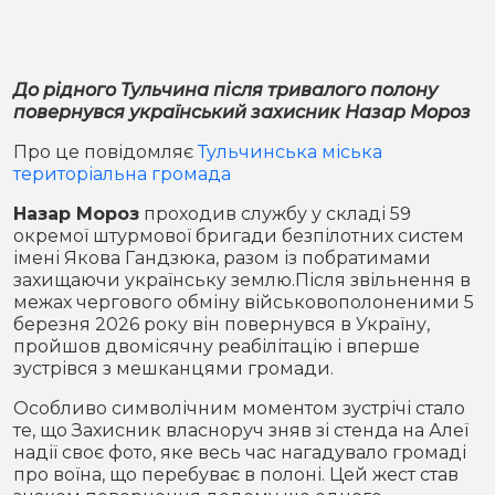
Місто
В кулуарах
Життя
До рідного Тульчина після тривалого полону
повернувся український захисник Назар Мороз
Історія
Відео
Про це повідомляє
Тульчинська міська
територіальна громада
Спорт
Конфлікти
Назар Мороз
проходив службу у складі 59
Контакти
Партнери
Футбол
окремої штурмової бригади безпілотних систем
імені Якова Гандзюка, разом із побратимами
захищаючи українську землю.Після звільнення в
Спорт
межах чергового обміну військовополоненими 5
Підписатись на нас у Telegram
березня 2026 року він повернувся в Україну,
пройшов двомісячну реабілітацію і вперше
зустрівся з мешканцями громади.
Особливо символічним моментом зустрічі стало
те, що Захисник власноруч зняв зі стенда на Алеї
надії своє фото, яке весь час нагадувало громаді
про воїна, що перебуває в полоні. Цей жест став