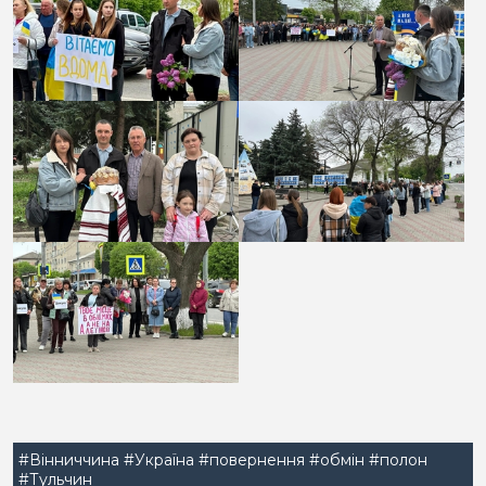
#Вінниччина
#Україна
#повернення
#обмін
#полон
#Тульчин