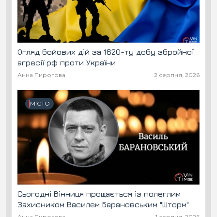
Огляд бойових дій за 1620-ту добу збройної
агресії рф проти України
Анна Пирогова
2 серпня, 2026
МІСТО
Сьогодні Вінниця прощається із полеглим
Захисником Василем Барановським "Шторм"
Анна Пирогова
1 серпня, 2026