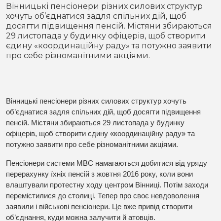
Місто
В кулуарах
Вінницькі пенсіонери різних силових структур
хочуть об’єднатися задля спільних дій, щоб
досягти підвищення пенсій. Містяни збираються
Життя
29 листопада у будинку офіцерів, щоб створити
єдину «координаційну раду» та потужно заявити
Історія
Відео
про себе різноманітними акціями.
Спорт
Конфлікти
Вінницькі пенсіонери різних силових структур хочуть
Контакти
Партнери
Футбол
об’єднатися задля спільних дій, щоб досягти підвищення
пенсій. Містяни збираються 29 листопада у будинку
Спорт
офіцерів, щоб створити єдину «координаційну раду» та
Підписатись на нас у Telegram
потужно заявити про себе різноманітними акціями.
Пенсіонери системи МВС намагаються добитися від уряду
перерахунку їхніх пенсій з жовтня 2016 року, коли вони
влаштували протестну ходу центром Вінниці. Потім заходи
перемістилися до столиці. Тепер про своє невдоволення
заявили і військові пенсіонери. Це вже привід створити
об’єднання, куди можна залучити й атовців.