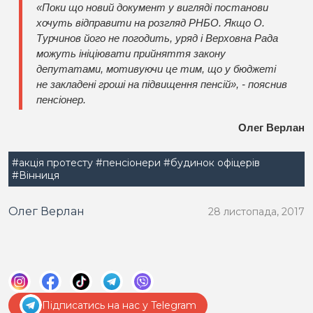
«Поки що новий документ у вигляді постанови
хочуть відправити на розгляд РНБО. Якщо О.
Турчинов його не погодить, уряд і Верховна Рада
можуть ініціювати прийняття закону
депутатами, мотивуючи це тим, що у бюджеті
не закладені гроші на підвищення пенсій», - пояснив
пенсіонер.
Олег Верлан
#акція протесту
#пенсіонери
#будинок офіцерів
#Вінниця
Олег Верлан
28 листопада, 2017
Підписатись на нас у Telegram