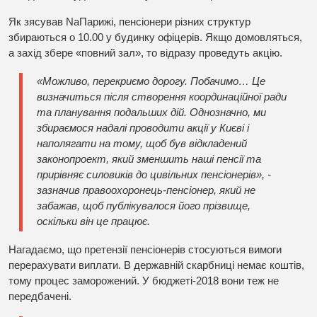
Як зясував
Na
Париж
і, пенсіонери різних структур
збираються о 10.00 у будинку офіцерів. Якщо домовляться,
а захід збере «повний зал», то відразу проведуть акцію.
«Можливо, перекриємо дорогу. Побачимо… Це
визначиться після створення координаційної ради
та планування подальших дій. Однозначно, ми
збираємося надалі проводити акції у Києві і
наполягати на тому, щоб був відкладений
законопроект, який зменшить наші пенсії та
прирівняє силовиків до цивільних пенсіонерів», -
зазначив правоохоронець-пенсіонер, який не
забажав, щоб публікувалося його прізвище,
оскільки він це працює.
Нагадаємо, що претензії пенсіонерів стосуються вимоги
перерахувати виплати. В державній скарбниці немає коштів,
тому процес заморожений. У бюджеті-2018 вони теж не
передбачені.